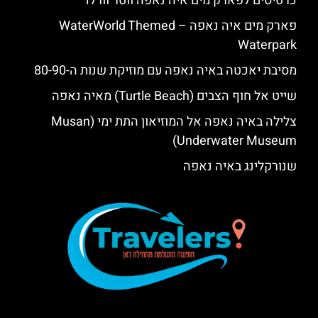
כרטיסים לפארק מים איה נאפה ווטר וורלד
פארק מים איה נאפה – ‪‪WaterWorld Themed
Waterpark‬‬
מסיבת יאכטה באיה נאפה עם מוזיקת שנות ה-80-90
שייט אל חוף הצבים (Turtle Beach) מאיה נאפה
צלילה באיה נאפה אל המוזיאון התת ימי (Musan
Underwater Museum)
שנורקלינג באיה נאפה