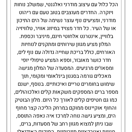
הכל כלול עם עיצוב מודרני ואלגנטי, שמשלב נוחות
ויוקרה. החדרים מעוצבים בטוב טעם עם ריהוט
מודרני, ומציעים נוף עוצר נשימה של הים התיכון
או של העיר. כל חדר מצויד במיזוג אוויר, טלוויזיה
בלוויין, אינטרנט אלחוטי חינם, מיניבר וכספת.
המלון מציע מגוון שירותים ומתקנים לנוחיות
האורחים, כולל בריכת שחייה גדולה עם נוף לים,
חדר כושר מאובזר, וספא המציע טיפולי יופי
ומסאז'ים מרגיעים. המסעדה של המלון מגישה
מאכלים גורמה בסגנון בינלאומי ומקומי, תוך
שימוש בחומרים טריים ואיכותיים. בנוסף, ישנם
מספר ברים המספקים משקאות קלים ואלכוהולים,
כמו גם חטיפים קלים לאורך כל היום. מלון הבוטיק
והחוף אוקיינוס ממוקם במרחק הליכה קצר מחוף
הים, ומציע גישה נוחה למרכז איה נאפה התוסס,
שבו ניתן למצוא מגוון רחב של מסעדות, ברים,
חנויות ואטרקציות תיירותיות. המיקום האידיאלי