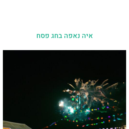
איה נאפה בחג פסח