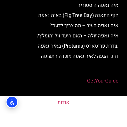
איה נאפה היסטוריה
חוף התאנה (Fig Tree Bay) באיה נאפה
איה נאפה העיר – מה צריך לדעת?
איה נאפה זולה – האם היעד זול ומומלץ?
שדרת פרוטארס (Protaras) באיה נאפה
דרכי הגעה לאיה נאפה משדה התעופה
Powered by
GetYourGuide
אודות
האתר הינו אתר המלצות מטיילים © כל הזכויות שמורות לסוכנות
TRAVELERS.CO.IL