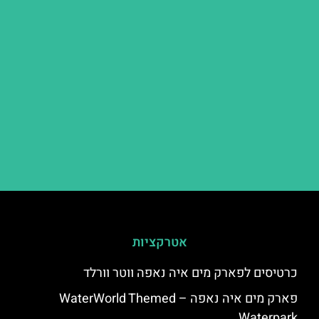
אטרקציות
כרטיסים לפארק מים איה נאפה ווטר וורלד
פארק מים איה נאפה – ‪‪WaterWorld Themed
Waterpark‬‬