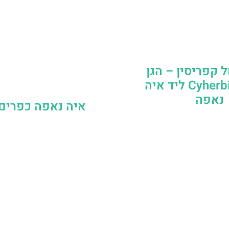
 קפריסין – הגן
הבוטני Cyherbia‬‬ ליד איה
נאפה
איה נאפה כפרים