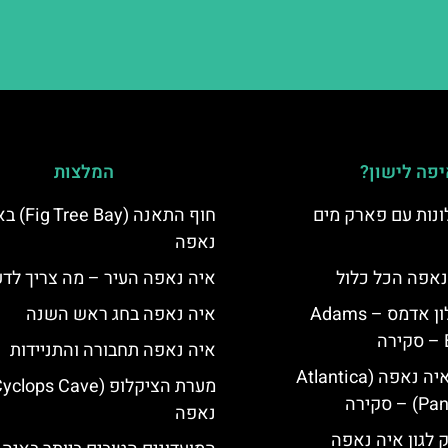
פה לישון?
המלצות
נות עם פארק מים
חוף התאנה (e Bay
נאפה
נאפה הכל כלול
איה נאפה העיר – מה צריך לד
איה נאפה מלון אדמס – Adams
איה נאפה בחג ראש השנה
איה נאפה תחבורה והתניידות
מלון פאנטה איה נאפה (Atlantica
סקירה
נאפה
ק לגון איה נאפה