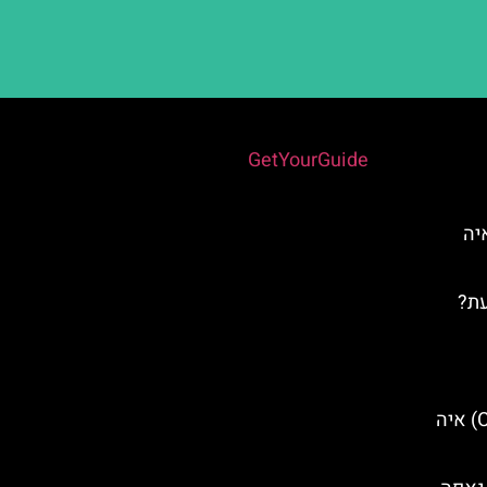
Powered by
GetYourGuide
Fig Tre) באיה
עת?
מערת הציקלופ (Cyclops Cave) איה