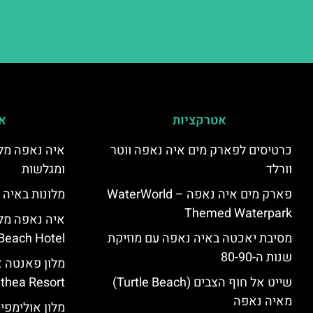
אטרקציות
אי
כרטיסים לפארק מים איה נאפה ווטר
איה נאפה מלו
וורלד
ומגלשות
פארק מים איה נאפה – ‪‪WaterWorld
מלונות באיה 
Themed Waterpark‬‬
מסיבת יאכטה באיה נאפה עם מוזיקת
Beach Hotel – סקירה
שנות ה-80-90
שייט אל חוף הצבים (Turtle Beach)
Panthea Resort) – 
מאיה נאפה
מלון אולימפי