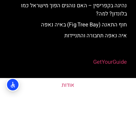
נהיגה בקפריסין – האם נוהגים הפוך מישראל כמו
בלונדון? למה?
חוף התאנה (Fig Tree Bay) באיה נאפה
איה נאפה תחבורה והתניידות
Powered by
GetYourGuide
אודות
האתר הינו אתר המלצות מטיילים © כל הזכויות שמורות לסוכנות
TRAVELERS.CO.IL
מדיניות פרטיות