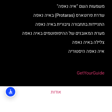
משמעות השם "איה נאפה"
שדרת פרוטארס (Protaras) באיה נאפה
התניידות בתחבורה ציבורית באיה נאפה
מערת המאובנים של ההיפופוטמים באיה נאפה
צלילה באיה נאפה
איה נאפה היסטוריה
Powered by
GetYourGuide
אודות
האתר הינו אתר המלצות מטיילים © כל הזכויות שמורות לסוכנות
TRAVELERS.CO.IL