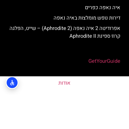
איה נאפה כפרים
דירות נופש מומלצות באיה נאפה
אפרודיטה 2 איה נאפה (Aphrodite 2) – שייט, הפלגה
קרוז ספינת Aphrodite II
Powered by
GetYourGuide
אודות
האתר הינו אתר המלצות מטיילים © כל הזכויות שמורות לסוכנות
TRAVELERS.CO.IL
מדיניות פרטיות