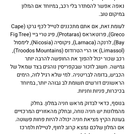
נאפה אפשר להסתדר בלי רכב, במיוחד אם המלון
במיקום טוב.
לעומת זאת, אם אתם מתכננים לטייל לכף גרקו (Cape
Greco), פרוטאראס (Protaras), פיג טרי ביי (Fig Tree
Bay), לרנקה (Larnaca), ניקוסיה (Nicosia), לימסול
(Limassol) או הרי הטרודוס (Troodos Mountains),
רכב שכור יכול להפוך את החופשה להרבה יותר
גמישה. חשוב לזכור שבקפריסין נוהגים בצד שמאל של
הכביש, בדומה לבריטניה. למי שלא רגיל לזה, הימים
הראשונים דורשים תשומת לב גבוהה יותר, במיוחד
בכיכרות, פניות וחניות.
בנוסף, כדאי לבדוק מראש חניה במלון. בחלק
מהמלונות יש חניה נוחה, ובחלק מהאזורים המרכזיים
בעונת הקיץ מציאת חניה יכולה להיות פחות פשוטה.
אם המלון שלכם נמצא קרוב לחוף, לטיילת ולמרכז