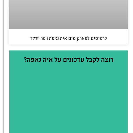
כרטיסים לפארק מים איה נאפה ווטר וורלד
רוצה לקבל עדכונים על איה נאפה?