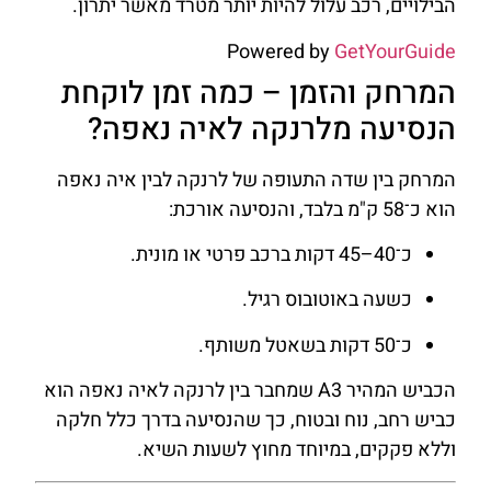
הבילויים, רכב עלול להיות יותר מטרד מאשר יתרון.
Powered by
GetYourGuide
המרחק והזמן – כמה זמן לוקחת
הנסיעה מלרנקה לאיה נאפה?
המרחק בין שדה התעופה של לרנקה לבין איה נאפה
הוא כ־58 ק"מ בלבד, והנסיעה אורכת:
כ־40–45 דקות ברכב פרטי או מונית.
כשעה באוטובוס רגיל.
כ־50 דקות בשאטל משותף.
הכביש המהיר A3 שמחבר בין לרנקה לאיה נאפה הוא
כביש רחב, נוח ובטוח, כך שהנסיעה בדרך כלל חלקה
וללא פקקים, במיוחד מחוץ לשעות השיא.