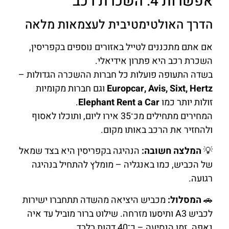
אפשרות 4: השכרת רכב
הדרך האולטימטיבית לעצמאות מלאה
אם אתם מתכננים לטייל באזורים נוספים בקפריסין,
השכרת רכב היא פתרון אידיאלי.
בשדה התעופה פועלות כל חברות ההשכרה הגדולות –
Europcar, Avis, Sixt, Hertz
וגם חברות מקומיות
זולות יותר כמו
Elephant Rent a Car
.
המחירים מתחילים מכ־35 אירו ליום, ותוכלו לאסוף
ולהחזיר את הרכב באותו מקום.
💡
המלצה חשובה:
הנהיגה בקפריסין היא בצד שמאל
של הכביש, כמו באנגליה – מומלץ להתחיל בנהיגה
רגועה.
🚗
המסלול:
מכביש היציאה מהשדה תתחברו ישירות
לכביש A3 ותיסעו מזרחה. שילוט ברור מוביל עד איה
נאפה. זמן הנסיעה – כ־40 דקות בלבד.