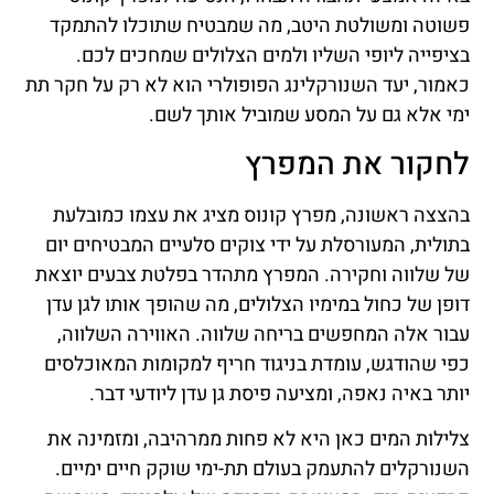
פשוטה ומשולטת היטב, מה שמבטיח שתוכלו להתמקד
בציפייה ליופי השליו ולמים הצלולים שמחכים לכם.
כאמור, יעד השנורקלינג הפופולרי הוא לא רק על חקר תת
ימי אלא גם על המסע שמוביל אותך לשם.
לחקור את המפרץ
בהצצה ראשונה, מפרץ קונוס מציג את עצמו כמובלעת
בתולית, המעורסלת על ידי צוקים סלעיים המבטיחים יום
של שלווה וחקירה. המפרץ מתהדר בפלטת צבעים יוצאת
דופן של כחול במימיו הצלולים, מה שהופך אותו לגן עדן
עבור אלה המחפשים בריחה שלווה. האווירה השלווה,
כפי שהודגש, עומדת בניגוד חריף למקומות המאוכלסים
יותר באיה נאפה, ומציעה פיסת גן עדן ליודעי דבר.
צלילות המים כאן היא לא פחות ממרהיבה, ומזמינה את
השנורקלים להתעמק בעולם תת-ימי שוקק חיים ימיים.