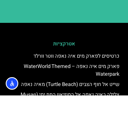
אטרקציות
כרטיסים לפארק מים איה נאפה ווטר וורלד
פארק מים איה נאפה – ‪‪WaterWorld Themed
Waterpark‬‬
שייט אל חוף הצבים (Turtle Beach) מאיה נאפה
צלילה באיה נאפה אל המוזיאון התת ימי (Musan
Underwater Museum)
שנורקלינג באיה נאפה
שייט ללגונה הכחולה מאיה נאפה