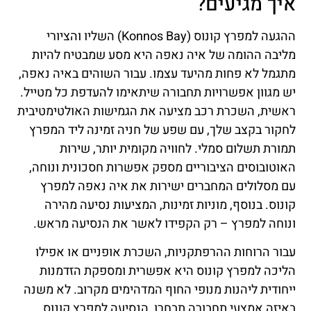
איך מגיעים?
ההגעה למפרץ קונוס (Konnos Bay) השליו והציורי
מליבה ההומה של איה נאפה היא מסע שמבטיח להיות
מתגמל לא פחות מהיעד עצמו. עבור השוהים באיה נאפה,
יש מגוון אפשרויות תחבורה שיתאימו להעדפת כל מטייל.
ראשית, השכרת רכב מציעה את הגמישות האולטימטיבית
לחקור בקצב שלך, עם שפע של חניה זמינה ליד המפרץ
תמורת תשלום סמלי. לחוויה מקומית יותר, שירות
האוטובוסים הציבוריים מספק אפשרות חסכונית ונוחה,
עם מסלולים המחברים ישירות את איה נאפה למפרץ
קונוס. בנוסף, מוניות זמינות, המציעות נסיעה מהירה
ונוחה למפרץ – רק הקפידו לאשר את הנסיעה מראש.
עבור הרוחות ההרפתקניות, השכרת אופניים או אפילו
הליכה למפרץ קונוס היא אפשרית ומספקת הזדמנות
ייחודית ליהנות מנופי החוף המדהימים מקרוב. לא משנה
באיזה אמצעי תחבורה תבחרו, הנסיעה למפרץ קונוס