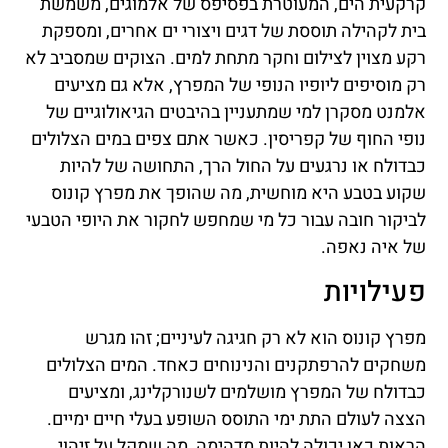
קרקעית הים, המעוטרת בפסיפס של אלמוגים, משמשת
בית לקהילה תוססת של דגים ויצורי ים אחרים, ומספקת
רקע מצוין לצילום וחקר מתחת למים. הצוקים שמסביב לא
רק מוסיפים ליופיו הנופי של המפרץ, אלא גם מציעים
אלמנט מסקרן למי שמתעניין בהיבטים הגיאולוגיים של
נופי החוף של קפריסין. כאשר אתם צפים במים הצלולים
כבדולח או נרגעים על החול הרך, התחושה של להיות
שקוע בטבע היא מוחשית, מה שהופך את מפרץ קונוס
לביקור חובה עבור כל מי שמחפש לחקור את היופי הטבעי
של איה נאפה.
פעילויות
מפרץ קונוס הוא לא רק חגיגה לעיניים; זהו מגרש
משחקים להרפתקנים והנינוחים כאחד. המים הצלולים
כבדולח של המפרץ מושלמים לשנורקלינג, ומציעים
הצצה לעולם התת ימי התוסס השופע בעלי חיים ימיים.
הראות כאן יכולה להיות מדהימה, מה שמקל על זיהוי