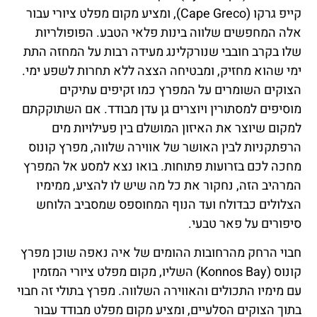
קייפ גרקו (Cape Greco), ומציע מקום מפלט ציורי עבור
אלה המחפשים שלווה בינות פלאי הטבע. הפופולריות
שלו בקרב חובבי שנורקלינג מעידה רבות על המחזה התת
ימי שהוא מחזיק, ומבטיחה הצצה ללא תחרות לשפע ימי.
הצוקים השומרים על המפרץ כמו זקיפים עתיקים
מוסיפים למסתורין ויוצרים גן עדן מבודד. אם השתוקקתם
למקום שיוצר את האיזון המושלם בין פעילויות מים
הרפתקניות לבין האושר של אווירה שלווה, מפרץ קונוס
מחכה לכם בזרועות פתוחות. בואו נצא למסע אל המפרץ
המרהיב הזה, נחקור את כל מה שיש לו להציע, ממימיו
הצלולים כבדולח ועד הנוף המחוספס שמסביב הלוחש
סיפורים על פאר טבעי.
חבוי הרחק מהרחובות ההומים של איה נאפה שוכן מפרץ
קונוס (Konnos Bay) השליו, מקום מפלט ציורי המזמין
עם מימיו התכולים והאווירה השלווה. מפרץ בתולי זה חבוי
בתוך הצוקים הסלעיים, ומציע מקום מפלט מבודד עבור