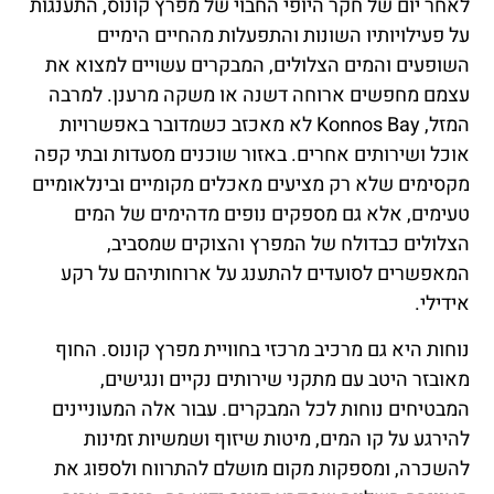
לאחר יום של חקר היופי החבוי של מפרץ קונוס, התענגות
על פעילויותיו השונות והתפעלות מהחיים הימיים
השופעים והמים הצלולים, המבקרים עשויים למצוא את
עצמם מחפשים ארוחה דשנה או משקה מרענן. למרבה
המזל, Konnos Bay לא מאכזב כשמדובר באפשרויות
אוכל ושירותים אחרים. באזור שוכנים מסעדות ובתי קפה
מקסימים שלא רק מציעים מאכלים מקומיים ובינלאומיים
טעימים, אלא גם מספקים נופים מדהימים של המים
הצלולים כבדולח של המפרץ והצוקים שמסביב,
המאפשרים לסועדים להתענג על ארוחותיהם על רקע
אידילי.
נוחות היא גם מרכיב מרכזי בחוויית מפרץ קונוס. החוף
מאובזר היטב עם מתקני שירותים נקיים ונגישים,
המבטיחים נוחות לכל המבקרים. עבור אלה המעוניינים
להירגע על קו המים, מיטות שיזוף ושמשיות זמינות
להשכרה, ומספקות מקום מושלם להתרווח ולספוג את