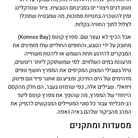
מגוון דגים ויצורי ים בסביבתם הטבעית. ציוד שנורקלינג
זמין להשכרה בחנויות סמוכות, מה שמבטיח שתוכלו
לצלול לתוך החוויה בקלות.
אבל הכיף לא נעצר שם. מפרץ קונוס (Konnos Bay)
מחובק על ידי הטבע, והחופים החוליים שלו מזמינים את
המבקרים להירגע תחת השמש או ליהנות משחייה
מרעננת במים השלווים. למי שמשתוקק ליותר ריגושים,
טיול בשבילי המצוק המקיפים את המפרץ חושף נופים
מדהימים של הים התיכון, ומציע גם אתגר פיזי וגם פינוק
ויזואלי. שבילים אלה, כפי שרמזנו בעבר, הם חלק מהקסם
הייחודי של המפרץ, מה שהופך את מפרץ קונוס ליעד
רב-תכליתי עבור כל סוגי המטיילים המבקשים להפיק את
המרב מהביקור שלהם באיה נאפה.
מסעדות ומתקנים