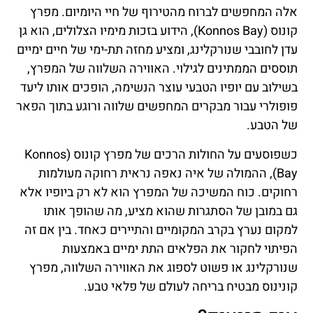
אלה המחפשים לברוח מהטירוף של חיי היומיום. מפרץ
קונוס (Konnos Bay), הידוע בזכות מימיו הצלולים, הוא גן
עדן לחובבי שנורקלינג, ומציע מחזה תת-ימי של חיים ימיים
תוססים הממתינים לגילוי. האווירה השלווה של המפרץ,
בשילוב עם יופיו הטבעי עוצר הנשימה, הופכים אותו ליעד
פופולרי עבור מבקרים המחפשים שלווה ורוגע בתוך הפאר
של הטבע.
כשפוסעים על החולות הרכים של מפרץ קונוס (Konnos
Bay), ההמולה של איה נאפה נראית רחוקה מעולמות
רחוקים. כוח המשיכה של המפרץ הוא לא רק ביופיו אלא
גם במובן של הסתגרות שהוא מציע, מה שהופך אותו
למקום נערץ בקרב המקומיים והתיירים כאחד. בין אם זה
הפיתוי לחקור את הפלאים התת ימיים באמצעות
שנורקלינג או פשוט לספוג את האווירה השלווה, מפרץ
קונינוס מבטיח בריחה לעולם של פלאי טבע.