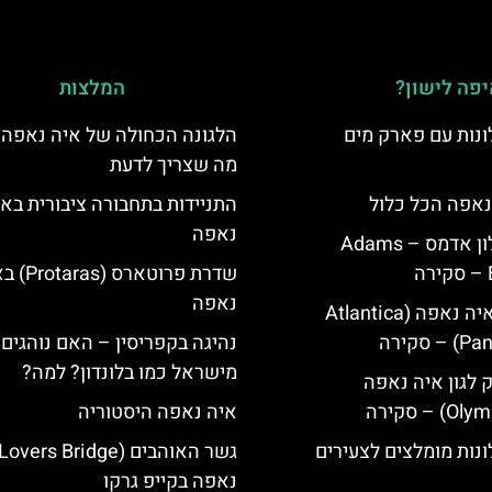
פה לישון?
המלצות
נות עם פארק מים
הלגונה הכחולה של איה נאפה 
מה שצריך לדעת
נאפה הכל כלול
התניידות בתחבורה ציבורית בא
נאפה
איה נאפה מלון אדמס – Adams
שדרת פרוטארס (
נאפה
מלון פאנטה איה נאפה (Atlantica
סקירה
נהיגה בקפריסין – האם נוהגים 
מישראל כמו בלונדון? למה?
ק לגון איה נאפה
איה נאפה היסטוריה
נות מומלצים לצעירים
נאפה בקייפ גרקו