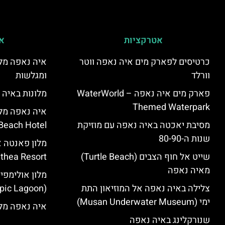
אטרקציות
אי
כרטיסים לפארק מים איה נאפה ווטר
איה נאפה מלו
וורלד
ומגלשות
פארק מים איה נאפה – ‪‪WaterWorld
מלונות באיה 
Themed Waterpark‬‬
מסיבת יאכטה באיה נאפה עם מוזיקת
Beach Hotel – סקירה
שנות ה-80-90
שייט אל חוף הצבים (Turtle Beach)
Panthea Resort) – 
מאיה נאפה
מלון אולימפי
צלילה באיה נאפה אל המוזיאון התת
(Olympic Lagoon) – סקירה
ימי (Musan Underwater Museum)
איה נאפה מלו
שנורקלינג באיה נאפה