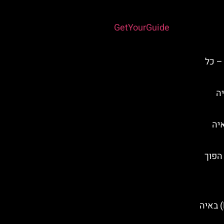
Powered by
GetYourGuide
– כל
יה
Protaras) באיה
הפוך
גשר האוהבים (Lovers Bridge) באיה