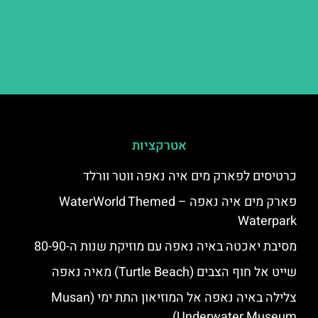
אטרקציות
כרטיסים לפארק מים איה נאפה ווטר וורלד
פארק מים איה נאפה – ‪‪WaterWorld Themed
Waterpark‬‬
מסיבת יאכטה באיה נאפה עם מוזיקת שנות ה-80-90
שייט אל חוף הצבים (Turtle Beach) מאיה נאפה
צלילה באיה נאפה אל המוזיאון התת ימי (Musan
Underwater Museum)