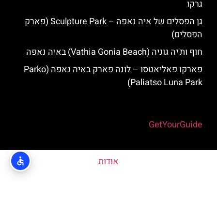
גרקו
גן הפסלים של איה נאפה – Sculpture Park (פארק
הפסלים)
חוף ות'יה גוניה (Vathia Gonia Beach) באיה נאפה
פארקו פאליאטסו – לונה פארק באיה נאפה (‪Parko
Paliatso Luna Park‬)
Powered by
GetYourGuide
אודות
האתר הינו אתר המלצות מטיילים © כל הזכויות שמורות לסוכנות
TRAVELERS.CO.IL