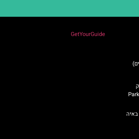
Powered by
GetYourGuide
ק
Parko 
לונה פארק Parko Paliatsocy באיה