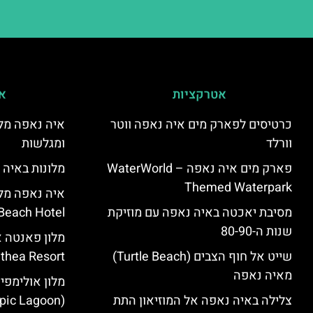
אטרקציות
אי
כרטיסים לפארק מים איה נאפה ווטר
איה נאפה מלו
וורלד
ומגלשות
פארק מים איה נאפה – ‪‪WaterWorld
מלונות באיה 
Themed Waterpark‬‬
מסיבת יאכטה באיה נאפה עם מוזיקת
Beach Hotel – סקירה
שנות ה-80-90
שייט אל חוף הצבים (Turtle Beach)
Panthea Resort) – 
מאיה נאפה
מלון אולימפי
צלילה באיה נאפה אל המוזיאון התת
(Olympic Lagoon) – סקירה