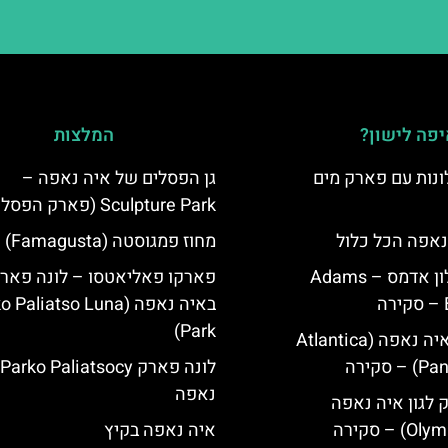
פה לישון?
המלצות
נות עם פארק מים
גן הפסלים של איה נאפה –
Sculpture Park (פארק הפסלים)
נאפה הכל כלול
מחוז פמגוסטה (Famagusta)
איה נאפה מלון אדמס – Adams
פארקו פאליאטסו – לונה פאר
באיה נאפה (‪Paliatso Luna
Park‬)
מלון פאנטה איה נאפה (Atlantica
סקירה
נאפה
ק לגון איה נאפה
איה נאפה בקיץ