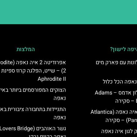
פה לישון?
המלצות
נות עם פארק מים
אפרודיטה 2 איה נ
2) – שייט, הפלגה קרוז ספינת
Aphrodite II
נאפה הכל כלול
הצוקים המפורסמים ביותר באי
איה נאפה מלון אדמס – Adams
נאפה
התניידות בתחבורה ציבורית בא
מלון פאנטה איה נאפה (Atlantica
נאפה
סקירה
ק לגון איה נאפה
נאפה בקייפ גרקו