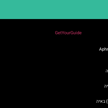
Powered by
GetYourGuide
אפה (Aphrodite
ה
יה
גשר האוהבים (Lovers Bridge) באיה