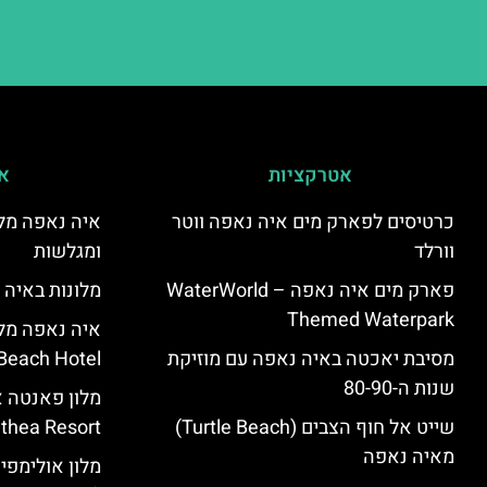
אטרקציות
אי
כרטיסים לפארק מים איה נאפה ווטר
איה נאפה מלו
וורלד
ומגלשות
פארק מים איה נאפה – ‪‪WaterWorld
מלונות באיה 
Themed Waterpark‬‬
מסיבת יאכטה באיה נאפה עם מוזיקת
Beach Hotel – סקירה
שנות ה-80-90
שייט אל חוף הצבים (Turtle Beach)
Panthea Resort) – 
מאיה נאפה
מלון אולימפי