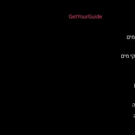
Powered by
GetYourGuide
מים
י מים
ה