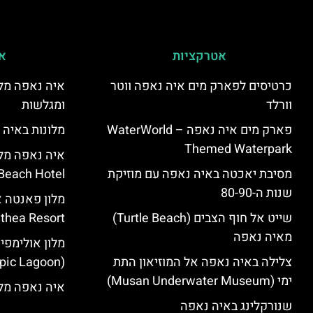
אטרקציות
אי
כרטיסים לפארק מים איה נאפה ווטר
איה נאפה מלו
וורלד
ומגלשות
פארק מים איה נאפה – ‪‪WaterWorld
מלונות באיה 
Themed Waterpark‬‬
מסיבת יאכטה באיה נאפה עם מוזיקת
Beach Hotel – סקירה
שנות ה-80-90
שייט אל חוף הצבים (Turtle Beach)
Panthea Resort) – 
מאיה נאפה
מלון אולימפי
צלילה באיה נאפה אל המוזיאון התת
(Olympic Lagoon) – סקירה
ימי (Musan Underwater Museum)
איה נאפה מלו
שנורקלינג באיה נאפה