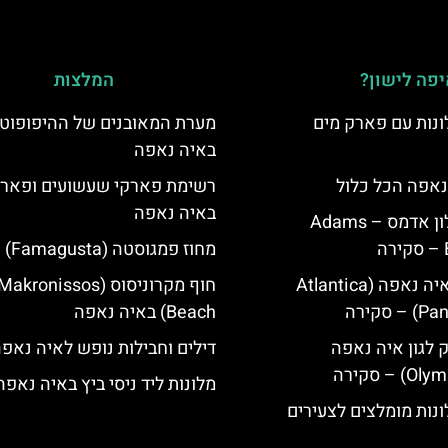
פה לישון?
המלצות
נות עם פארק מים
מערת המאובנים של ההיפופוט
באיה נאפה
נאפה הכל כלול
רשימת פארקי שעשועים ופארק
באיה נאפה
איה נאפה מלון אדמס – Adams
מחוז פמגוסטה (Famagusta)
מלון פאנטה איה נאפה (Atlantica
חוף מקרוניסוס (Makronissos
סקירה
Beach) באיה נאפה
ק לגון איה נאפה
דילים וחבילות נופש לאיה נאפ
מלונות ליד ניסי ביץ באיה נאפה
נות מומלצים לצעירים