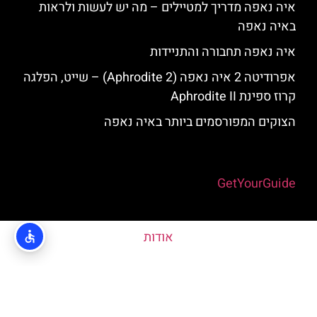
איה נאפה מדריך למטיילים – מה יש לעשות ולראות
באיה נאפה
איה נאפה תחבורה והתניידות
אפרודיטה 2 איה נאפה (Aphrodite 2) – שייט, הפלגה
קרוז ספינת Aphrodite II
הצוקים המפורסמים ביותר באיה נאפה
Powered by
GetYourGuide
אודות
האתר הינו אתר המלצות מטיילים © כל הזכויות שמורות לסוכנות
TRAVELERS.CO.IL