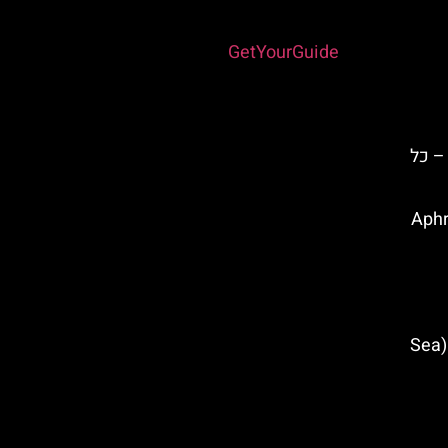
Powered by
GetYourGuide
– כל
אפה (Aphrodite
שייט למערות הים מאיה נאפה (Sea