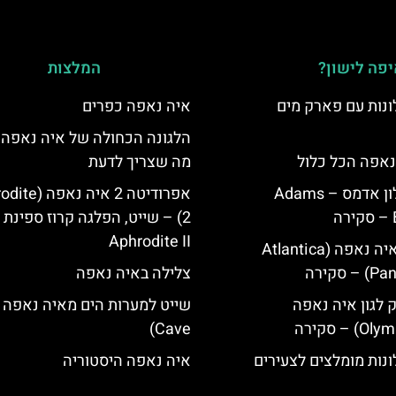
פה לישון?
המלצות
נות עם פארק מים
איה נאפה כפרים
הלגונה הכחולה של איה נאפה 
נאפה הכל כלול
מה שצריך לדעת
איה נאפה מלון אדמס – Adams
אפרודיטה 2 איה נ
2) – שייט, הפלגה קרוז ספינת
Aphrodite II
מלון פאנטה איה נאפה (Atlantica
סקירה
צלילה באיה נאפה
ק לגון איה נאפה
Cave)
נות מומלצים לצעירים
איה נאפה היסטוריה