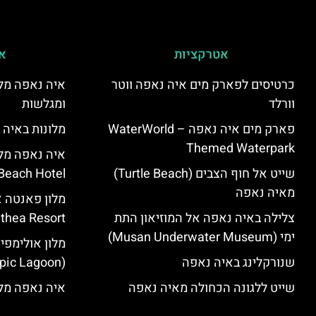
אטרקציות
אי
כרטיסים לפארק מים איה נאפה ווטר
איה נאפה מלו
וורלד
ומגלשות
פארק מים איה נאפה – ‪‪WaterWorld
מלונות באיה 
Themed Waterpark‬‬
שייט אל חוף הצבים (Turtle Beach)
Beach Hotel – סקירה
מאיה נאפה
צלילה באיה נאפה אל המוזיאון התת
Panthea Resort) – 
ימי (Musan Underwater Museum)
מלון אולימפי
שנורקלינג באיה נאפה
(Olympic Lagoon) – סקירה
שייט ללגונה הכחולה מאיה נאפה
איה נאפה מלו