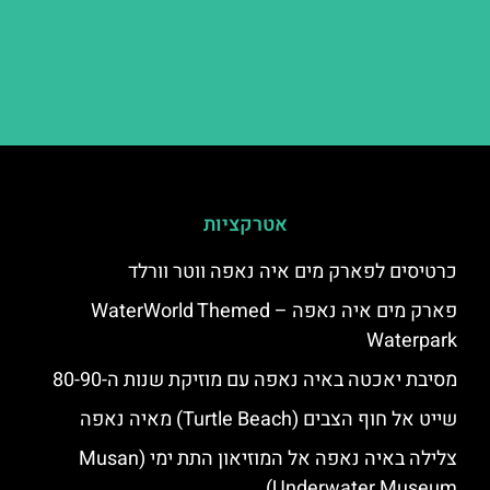
אטרקציות
כרטיסים לפארק מים איה נאפה ווטר וורלד
פארק מים איה נאפה – ‪‪WaterWorld Themed
Waterpark‬‬
מסיבת יאכטה באיה נאפה עם מוזיקת שנות ה-80-90
שייט אל חוף הצבים (Turtle Beach) מאיה נאפה
צלילה באיה נאפה אל המוזיאון התת ימי (Musan
Underwater Museum)