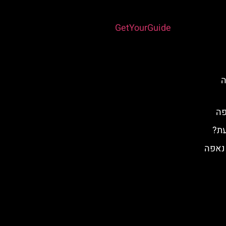
Powered by
GetYourGuide
ה
פה
עת?
 נאפה