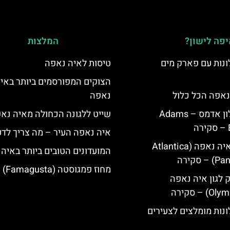
פה לישון?
המלצות
נות עם פארק מים
טיסות לאיה נאפה
הצוקים המפורסמים ביותר באי
נאפה הכל כלול
נאפה
איה נאפה מלון אדמס – Adams
שייט ללגונה הכחולה מאיה נא
איה נאפה העיר – מה צריך לד
מלון פאנטה איה נאפה (Atlantica
המועדונים הטובים ביותר באיה
סקירה
מחוז פמגוסטה (Famagusta)
ק לגון איה נאפה
נות מומלצים לצעירים