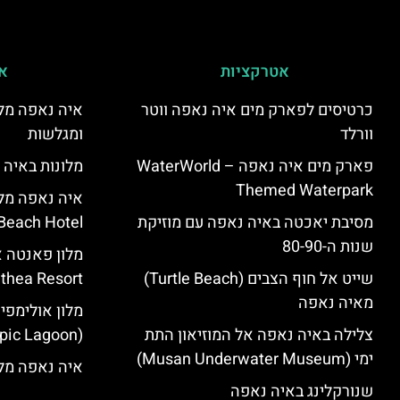
אטרקציות
אי
כרטיסים לפארק מים איה נאפה ווטר
איה נאפה מלו
וורלד
ומגלשות
פארק מים איה נאפה – ‪‪WaterWorld
מלונות באיה 
Themed Waterpark‬‬
מסיבת יאכטה באיה נאפה עם מוזיקת
Beach Hotel – סקירה
שנות ה-80-90
שייט אל חוף הצבים (Turtle Beach)
Panthea Resort) – 
מאיה נאפה
מלון אולימפי
צלילה באיה נאפה אל המוזיאון התת
(Olympic Lagoon) – סקירה
ימי (Musan Underwater Museum)
איה נאפה מלו
שנורקלינג באיה נאפה