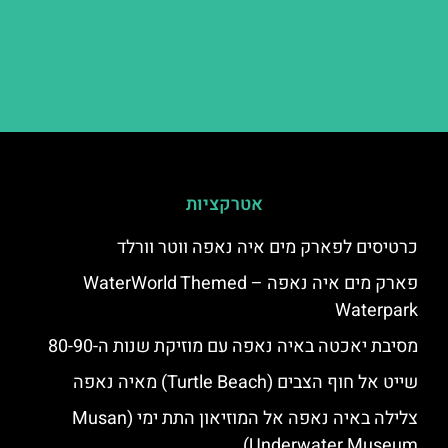
אטרקציות
כרטיסים לפארק מים איה נאפה ווטר וורלד
פארק מים איה נאפה – ‪‪WaterWorld Themed
Waterpark‬‬
מסיבת יאכטה באיה נאפה עם מוזיקת שנות ה-80-90
שייט אל חוף הצבים (Turtle Beach) מאיה נאפה
צלילה באיה נאפה אל המוזיאון התת ימי (Musan
Underwater Museum)