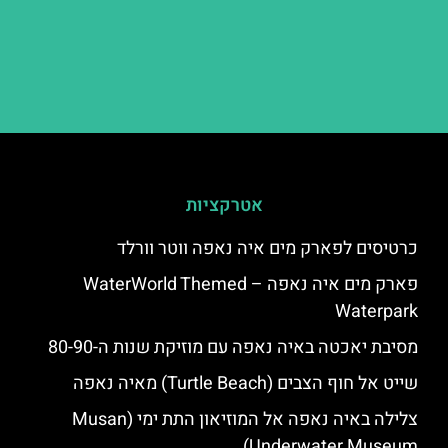
אטרקציות
כרטיסים לפארק מים איה נאפה ווטר וורלד
פארק מים איה נאפה – ‪‪WaterWorld Themed
Waterpark‬‬
מסיבת יאכטה באיה נאפה עם מוזיקת שנות ה-80-90
שייט אל חוף הצבים (Turtle Beach) מאיה נאפה
צלילה באיה נאפה אל המוזיאון התת ימי (Musan
Underwater Museum)