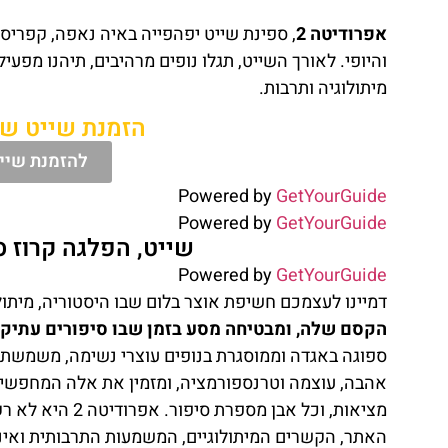
אפרודיטה 2
, ספינת שייט יפהפייה באיה נאפה, קפרי
והיופי. לאורך השייט, תגלו נופים מרהיבים, תיהנו מפעיל
מיתולוגיה ותרבות.
הזמנת שייט של אפרוד
להזמנת שייט
Powered by
GetYourGuide
Powered by
GetYourGuide
שייט, הפלגה קרוז ספינת Aphrodite II
Powered by
GetYourGuide
דמיינו לעצמכם חשיפת אוצר בלום שבו היסטוריה, מיתולו
הקסם שלה, ומבטיחה מסע בזמן שבו סיפורים עתיק
ספוגה באגדה וממוסגרת בנופים עוצרי נשימה, משמשת 
אהבה, עוצמה וטרנספורמציה, ומזמין את אלה המחפשים י
מציאות, וכל אבן
האתר, הקשרים המיתולוגיים, המשמעות התרבותית ואינ