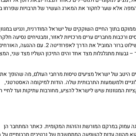
אל, מציע למקומיים ולמטיילים כאחד הצצה יוצאת דופן אל העבר.
2 הוא לא רק נקודה על המפה אלא שער לחקור את המארג העשיר של תרבויות שפרחו
צמה. האתר ממוקם בתוך החיים השוקקים של ישראל המודרנית, ונגיש במגוו
ים ורכבות מחברים ערים מרכזיות לאזור, ומבטיחים נסיעה חלקה
למבקרים. הנוסעים ברכב פרטי ימצאו חניה בשפע, עם שילוט ברור המוביל את הדרך לאפרודיטה 2. עם ההגעה, האור
 גבעות מתגלגלות מצד אחד והים התיכון השליו מצד שני, המצ
ים היטב של ישראל מציעים טיסות מרחבי העולם, מה שהופך את
המיתולוגיים ולמשמעות התרבותית שלה. הודות למיקומה האסטרטגי,
אטרקציות המגוונות שיש לישראל להציע, מחורבות עתיקות ועד לחיי ה
פרודיטה 2 היא עמוקה, ארוגה עמוק במרקם המורשת והזהות המקומית. כאתר המתחבר הן
 הוא מהווה עדות להשפעה המתמשכת של נרטיבים תרבותיים על 