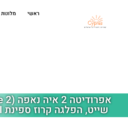
ראשי
מלונות
שייט, הפלגה קרוז ספינת Aphrodite II