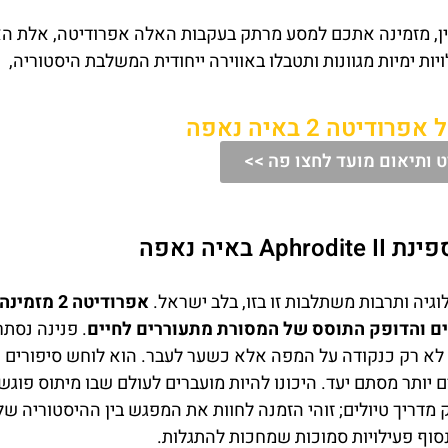
סין, מזמינה אתכם למסע מרתק בעקבות האלה אפרודיטה, אלת ה
ויות ימיות מגוונות ותטבלו באווירה ייחודית המשלבת היסטוריה,
יטה 2 באיה נאפה
 ותיאום מועד לחצו פה >>
 באיה נאפה
גיה ותרבות משתלבות זו בזו, בלב ישראל.
אפרודיטה 2 מזמ
ים והדופק התוסס של המסורת מתעוררים לחיים
. פנינה נסתרת
לא רק כנקודה על המפה אלא כשער לעבר. הוא לוחש סיפורים 
ותר מסתם יעד. היכונו להיות מועברים לעולם שבו מיתוס פוגש
 מספרת סיפור. אפרודיטה 2 היא לא רק מדריך טיולים; זוהי הזמנה לחוות את המפגש בין ההיסטוריה של
סוף פעילויות סמוכות שמחכות להתגלות.