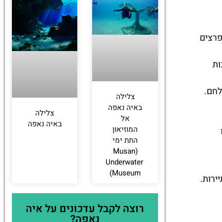
פרצים
ות
לחם.
צלילה
באיה נאפה
צלילה
אל
באיה נאפה
המוזיאון
התת ימי
(Musan
Underwater
Museum)
רוצה לקבל עדכונים על איה
נאפה?