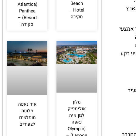
Beach
(Atlantica
 בארץ
Hotel –
Panthea
סקירה
Resort) –
סקירה
ן אמצעי
חים
יע רקע
עיר
מלון
איה נאפה
אולימפיק
מלונות
לגון איה
מומלצים
נאפה
לצעירים
(Olympic
החברה
Lagoon) –