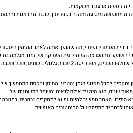
ויות נוספות או עבור משקאות.
ך מצוינת ליהנות מחופשה מרגיעה ומהנה בקפריסין. שכחו מהדאגות והתמסר
רותיה לתקופה רוויית מסתורין ופיתוי, מה שהופך אותה לאתר המזמין היסטורי
 כי הושפעו מההערצה המיתולוגית העמוקה של זמנו, מגלמת בתו
תערובת של כושר המצאה אדריכלי והומאז' תרבותי. ככל שחלפו השנים, אפרודיטה 2 עברה גלגולים שונ
לחן וטקסים לסבל מפגעי הזמן והטבע. החוסן והקסם המתמשך של
 במשך מאות שנים, הוא היה עד אילם לגאות והשפל המשתנים של
 שלא סופרו. האתר ממשיך להיות נושא למחקרים נרחבים, במטרה 
אותו לכתב יד מתפתח של ההיסטוריה האנושית.