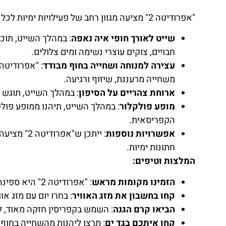
"אפרודיטה 2" מציעה מגוון רחב של פעילויות ימיות לכל המשפחה, ביניהן:
שייט לאורך חופי איה נאפה
: במהלך השייט, תוכ
חבויים, צוקים עוצרי נשימה ומים צלולים.
עצירה למנוחה ושחייה בחוף מבודד
משחייה מרעננת, שיזוף ורגיעה.
ארוחת צהריים על הסיפון
: במהלך השייט, תוגש 
מופע פולקלור
: במהלך השייט, תיהנו ממופע פולק
הקפריסאית.
אפשרויות נוספות
: ייתכן ש"
חתונות ימיות.
המלצות וטיפים:
הזמינו מקומות מראש
: "אפרודיטה 2" היא ספינה פופולרית, ולכן מומלץ להזמין מקומות מראש, במיוחד בעונת התיירות.
קחו בחשבון את מזג האוויר
: בחרו יום עם מזג או
הביאו קרם הגנה
: השמש בקפריסין חזקה מאוד, ל
קחו איתכם בגד ים
: תרצו ליהנות מהשחייה בחוף 