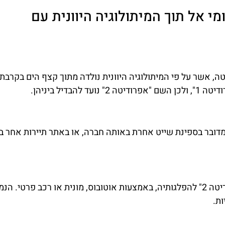
יט חלומי אל תוך המיתולוגיה היוונית עם
לה אפרודיטה, אשר על פי המיתולוגיה היוונית נולדה מתוך קצף הים בקרבת
יל ביניהן.
 ספציפי הנקרא "אפרודיטה 1". ייתכן שמדובר בספינת שייט אחרת באותה חברה, או באתר תיירות אחר
ניתן להגיע בקלות אל נמל איה נאפה, שם יוצאת "אפרודיטה 2" להפלגותיה, באמצעות אוטובוס, מונית או רכב פרטי. הנ
ות.