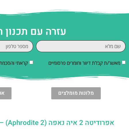
עזרה עם תכנון 
מאשר/ת קבלת דיוור וחומרים פרסומיים
קראתי והסכמתי
מלונות מומלצים
אט
אפרודיטה 2 איה נאפה (Aphrodite 2) – שייט, הפלגה קרוז ספינת Aphrodite II