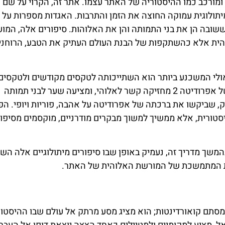
ולוגיה השזור במרקם של אפרודיטה 2 עשיר ומורכב כמו ההיסטוריה של האתר עצמו. אתר זה, הקרוי על 
יתולוגית עמוקה החוצה את הזמן והתרבות. האגדות מספרות על
ובה הן את בני התמותה והן את האלוהות. סיפורים אלה, המוע
והית אלא כהשתקפות של הבנת העולם העתיק את הטבע, הרוחני
שלל החוטים המיתולוגיים הקשורים לאפרודיטה 2, אולי המשכנע ביותר הוא השתייכותה לטקסים מקודשים ולטקסים
המבוצעים לכבודה של האלה. האמינו כי עצם הקרקע של אפרודיטה 2 מחזיקה קשר לאלוהי, ומציעה שער לבני תמותה
, שביקשו את ברכתה של אפרודיטה על אהבה, פוריות ויופי. הפי
טורית, אלא ממשיך למשוך מבקרים מודרניים, מוקסמים מסיפור
 כדי חקירת המשמעות התרבותית של אפרודיטה 2 בהמשך מדריך זה, נעמיק באופן שבו סיפורים מיתולוגיים אל
רשת המתמשכת של המורשת האלוהית של האתר.
המיתולוגי אפרודיטה 2 מגלה יותר מסתם קואורדינטות; הוא מציג מסע מרתק אל עולם שבו ההיסט