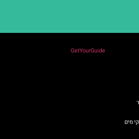
Powered by
GetYourGuide
י מים