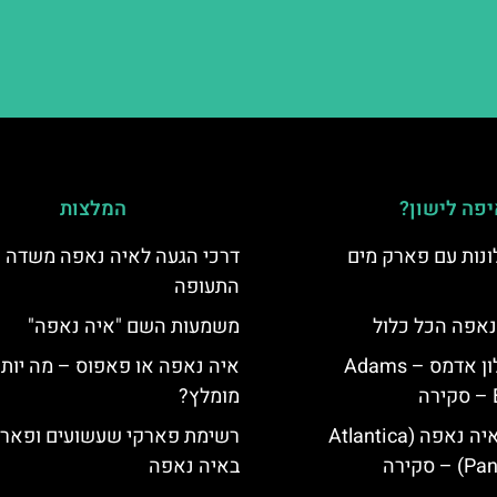
פה לישון?
המלצות
נות עם פארק מים
דרכי הגעה לאיה נאפה משדה
התעופה
נאפה הכל כלול
משמעות השם "איה נאפה"
איה נאפה מלון אדמס – Adams
איה נאפה או פאפוס – מה יותר
מומלץ?
מלון פאנטה איה נאפה (Atlantica
רשימת פארקי שעשועים ופארק
סקירה
באיה נאפה