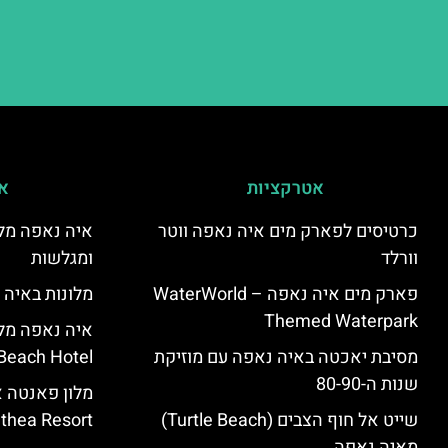
אטרקציות
אי
כרטיסים לפארק מים איה נאפה ווטר
איה נאפה מלו
וורלד
ומגלשות
פארק מים איה נאפה – ‪‪WaterWorld
מלונות באיה 
Themed Waterpark‬‬
מסיבת יאכטה באיה נאפה עם מוזיקת
Beach Hotel – סקירה
שנות ה-80-90
שייט אל חוף הצבים (Turtle Beach)
Panthea Resort) – 
מאיה נאפה