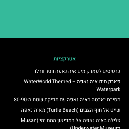
אטרקציות
כרטיסים לפארק מים איה נאפה ווטר וורלד
פארק מים איה נאפה – ‪‪WaterWorld Themed
Waterpark‬‬
מסיבת יאכטה באיה נאפה עם מוזיקת שנות ה-80-90
שייט אל חוף הצבים (Turtle Beach) מאיה נאפה
צלילה באיה נאפה אל המוזיאון התת ימי (Musan
Underwater Museum)