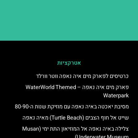
אטרקציות
כרטיסים לפארק מים איה נאפה ווטר וורלד
פארק מים איה נאפה – ‪‪WaterWorld Themed
Waterpark‬‬
מסיבת יאכטה באיה נאפה עם מוזיקת שנות ה-80-90
שייט אל חוף הצבים (Turtle Beach) מאיה נאפה
צלילה באיה נאפה אל המוזיאון התת ימי (Musan
Underwater Museum)