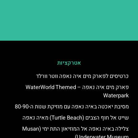
אטרקציות
כרטיסים לפארק מים איה נאפה ווטר וורלד
פארק מים איה נאפה – ‪‪WaterWorld Themed
Waterpark‬‬
מסיבת יאכטה באיה נאפה עם מוזיקת שנות ה-80-90
שייט אל חוף הצבים (Turtle Beach) מאיה נאפה
צלילה באיה נאפה אל המוזיאון התת ימי (Musan
Underwater Museum)