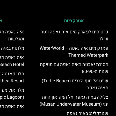
אטרקציות
אי
כרטיסים לפארק מים איה נאפה ווטר
איה נאפה מלו
וורלד
ומגלשות
פארק מים איה נאפה – ‪‪WaterWorld
מלונות באיה 
Themed Waterpark‬‬
מסיבת יאכטה באיה נאפה עם מוזיקת
Beach Hotel – סקירה
שנות ה-80-90
שייט אל חוף הצבים (Turtle Beach)
Panthea Resort) – 
מאיה נאפה
מלון אולימפי
צלילה באיה נאפה אל המוזיאון התת
(Olympic Lagoon) – סקירה
ימי (Musan Underwater Museum)
איה נאפה מלו
שנורקלינג באיה נאפה