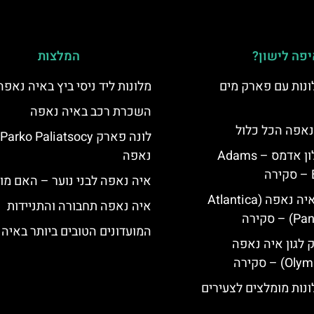
פה לישון?
המלצות
נות עם פארק מים
מלונות ליד ניסי ביץ באיה נאפה
השכרת רכב באיה נאפה
נאפה הכל כלול
איה נאפה מלון אדמס – Adams
נאפה
איה נאפה לבני נוער – האם מו
מלון פאנטה איה נאפה (Atlantica
איה נאפה תחבורה והתניידות
סקירה
המועדונים הטובים ביותר באיה
ק לגון איה נאפה
נות מומלצים לצעירים