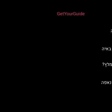
Powered by
GetYourGuide
לונה פארק Parko Paliatsocy באיה
מלץ?
 נאפה