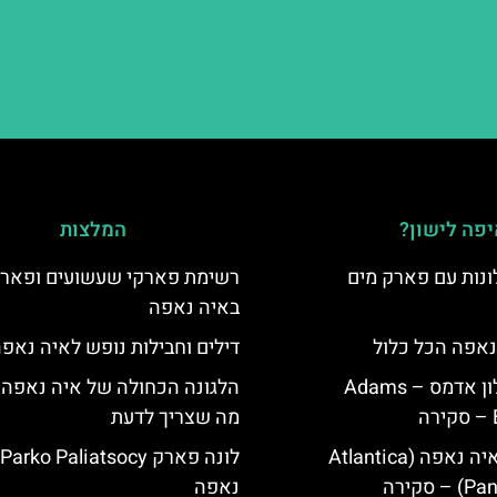
פה לישון?
המלצות
נות עם פארק מים
רשימת פארקי שעשועים ופארק
באיה נאפה
נאפה הכל כלול
דילים וחבילות נופש לאיה נאפ
איה נאפה מלון אדמס – Adams
הלגונה הכחולה של איה נאפה 
מה שצריך לדעת
מלון פאנטה איה נאפה (Atlantica
סקירה
נאפה