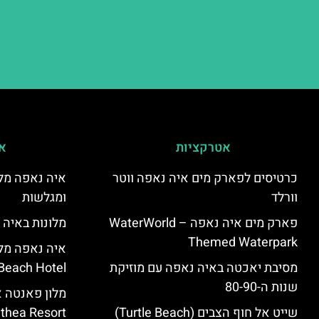
אטרקציות
אי
כרטיסים לפארק מים איה נאפה ווטר
איה נאפה מלו
וורלד
ומגלשות
פארק מים איה נאפה – ‪‪WaterWorld
מלונות באיה 
Themed Waterpark‬‬
מסיבת יאכטה באיה נאפה עם מוזיקת
Beach Hotel – סקירה
שנות ה-80-90
שייט אל חוף הצבים (Turtle Beach)
Panthea Resort) – 