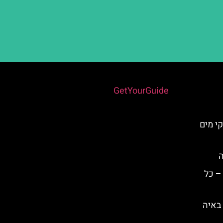
Powered by
GetYourGuide
י מים
ה
– כל
לונה פארק Parko Paliatsocy באיה