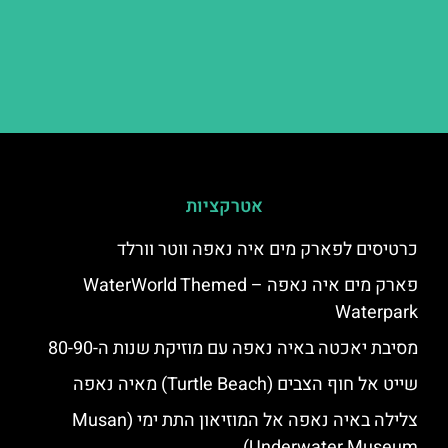
אטרקציות
כרטיסים לפארק מים איה נאפה ווטר וורלד
פארק מים איה נאפה – ‪‪WaterWorld Themed
Waterpark‬‬
מסיבת יאכטה באיה נאפה עם מוזיקת שנות ה-80-90
שייט אל חוף הצבים (Turtle Beach) מאיה נאפה
צלילה באיה נאפה אל המוזיאון התת ימי (Musan
Underwater Museum)