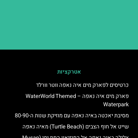
אטרקציות
כרטיסים לפארק מים איה נאפה ווטר וורלד
פארק מים איה נאפה – ‪‪WaterWorld Themed
Waterpark‬‬
מסיבת יאכטה באיה נאפה עם מוזיקת שנות ה-80-90
שייט אל חוף הצבים (Turtle Beach) מאיה נאפה
צלילה באיה נאפה אל המוזיאון התת ימי (Musan