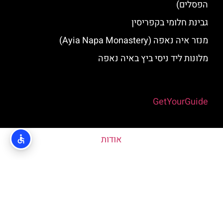
הפסלים)
גבינת חלומי בקפריסין
מנזר איה נאפה (Ayia Napa Monastery)
מלונות ליד ניסי ביץ באיה נאפה
Powered by
GetYourGuide
אודות
האתר הינו אתר המלצות מטיילים © כל הזכויות שמורות לסוכנות
TRAVELERS.CO.IL
מדיניות פרטיות