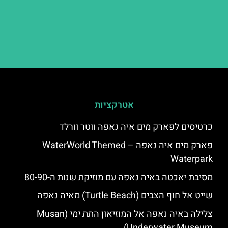
אטרקציות
כרטיסים לפארק מים איה נאפה ווטר וורלד
פארק מים איה נאפה – ‪‪WaterWorld Themed
Waterpark‬‬
מסיבת יאכטה באיה נאפה עם מוזיקת שנות ה-80-90
שייט אל חוף הצבים (Turtle Beach) מאיה נאפה
צלילה באיה נאפה אל המוזיאון התת ימי (Musan
Underwater Museum)