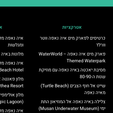
אטרקציות
אי
כרטיסים לפארק מים איה נאפה ווטר
איה נאפה מלו
וורלד
ומגלשות
פארק מים איה נאפה – ‪‪WaterWorld
מלונות באיה 
Themed Waterpark‬‬
מסיבת יאכטה באיה נאפה עם מוזיקת
Beach Hotel – סקירה
שנות ה-80-90
שייט אל חוף הצבים (Turtle Beach)
Panthea Resort) – 
מאיה נאפה
מלון אולימפי
צלילה באיה נאפה אל המוזיאון התת
(Olympic Lagoon) – סקירה
ימי (Musan Underwater Museum)
איה נאפה מלו