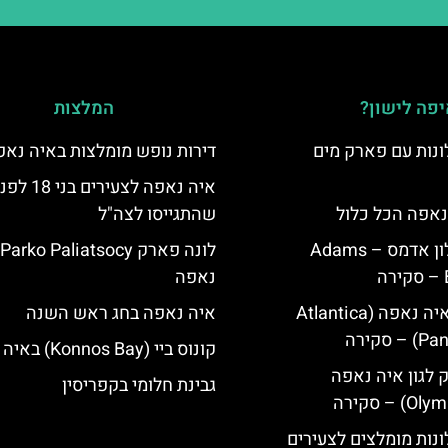
פה לישון?
המלצות
נות עם פארק מים
דירות נופש מומלצות באיה נאפ
איה נאפה לצעירים בני 18 ל
נאפה הכל כלול
שהתגייסו לצה"ל
איה נאפה מלון אדמס – Adams
נאפה
מלון פאנטה איה נאפה (Atlantica
איה נאפה בחג ראש השנה
סקירה
קונוס ביי (Konnos Bay) באיה נאפה
ק לגון איה נאפה
גבינת חלומי בקפריסין
נות מומלצים לצעירים