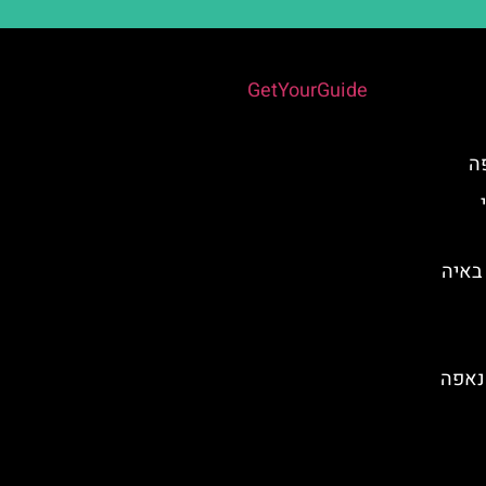
Powered by
GetYourGuide
ה
פני
לונה פארק Parko Paliatsocy באיה