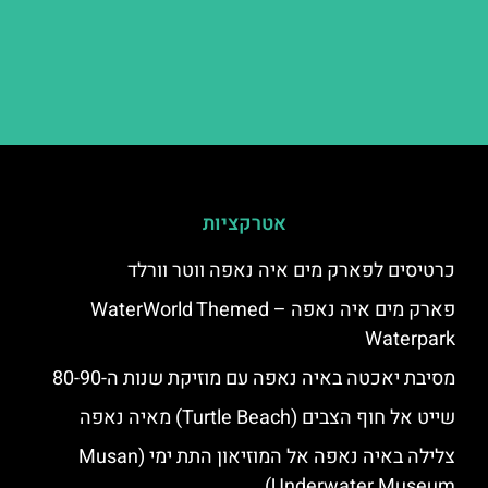
אטרקציות
כרטיסים לפארק מים איה נאפה ווטר וורלד
פארק מים איה נאפה – ‪‪WaterWorld Themed
Waterpark‬‬
מסיבת יאכטה באיה נאפה עם מוזיקת שנות ה-80-90
שייט אל חוף הצבים (Turtle Beach) מאיה נאפה
צלילה באיה נאפה אל המוזיאון התת ימי (Musan
Underwater Museum)