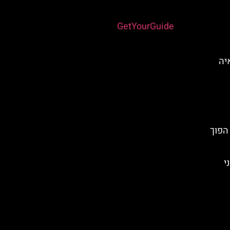
Powered by
GetYourGuide
Fig Tre) באיה
הפוך
י