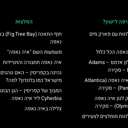
פה לישון?
המלצות
נות עם פארק מים
חוף התאנה (e Bay
נאפה
נאפה הכל כלול
משמעות השם "איה נאפה"
איה נאפה מלון אדמס – Adams
איה נאפה תחבורה והתניידות
נהיגה בקפריסין – האם נוהגים 
מלון פאנטה איה נאפה (Atlantica
מישראל כמו בלונדון? למה?
סקירה
המבוך של קפריסין – הגן הבוטנ
ק לגון איה נאפה
Cyherbia‬‬ ליד איה נאפה
צלילה באיה נאפה
נות מומלצים לצעירים