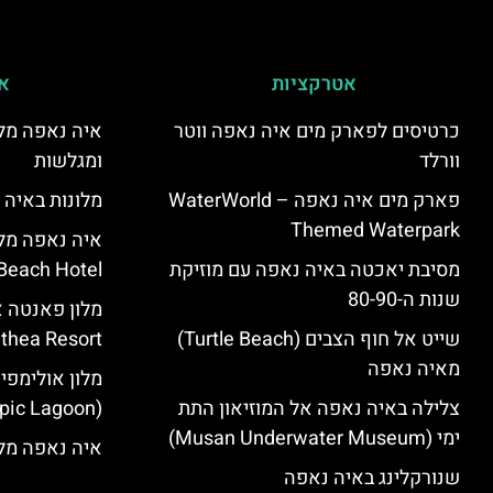
אטרקציות
אי
כרטיסים לפארק מים איה נאפה ווטר
איה נאפה מלו
וורלד
ומגלשות
פארק מים איה נאפה – ‪‪WaterWorld
מלונות באיה 
Themed Waterpark‬‬
מסיבת יאכטה באיה נאפה עם מוזיקת
Beach Hotel – סקירה
שנות ה-80-90
שייט אל חוף הצבים (Turtle Beach)
Panthea Resort) – 
מאיה נאפה
מלון אולימפי
צלילה באיה נאפה אל המוזיאון התת
(Olympic Lagoon) – סקירה
ימי (Musan Underwater Museum)
איה נאפה מלו
שנורקלינג באיה נאפה