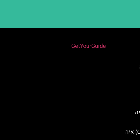
Powered by
GetYourGuide
יה
מערת הציקלופ (Cyclops Cave) איה