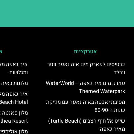
אטרקציות
אי
כרטיסים לפארק מים איה נאפה ווטר
איה נאפה מלו
וורלד
ומגלשות
פארק מים איה נאפה – ‪‪WaterWorld
מלונות באיה 
Themed Waterpark‬‬
מסיבת יאכטה באיה נאפה עם מוזיקת
Beach Hotel – סקירה
שנות ה-80-90
שייט אל חוף הצבים (Turtle Beach)
Panthea Resort) – 
מאיה נאפה
מלון אולימפי