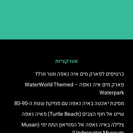
אטרקציות
כרטיסים לפארק מים איה נאפה ווטר וורלד
פארק מים איה נאפה – ‪‪WaterWorld Themed
Waterpark‬‬
מסיבת יאכטה באיה נאפה עם מוזיקת שנות ה-80-90
שייט אל חוף הצבים (Turtle Beach) מאיה נאפה
צלילה באיה נאפה אל המוזיאון התת ימי (Musan
Underwater Museum)