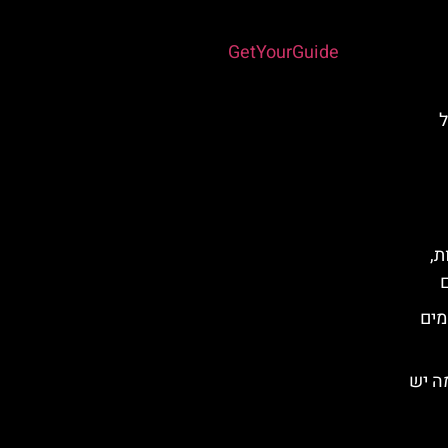
Powered by
GetYourGuide
ל
ת,
ם
מים
ה יש