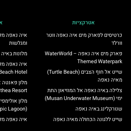
אטרקציות
אי
כרטיסים לפארק מים איה נאפה ווטר
איה נאפה מלו
וורלד
ומגלשות
פארק מים איה נאפה – ‪‪WaterWorld
מלונות באיה 
Themed Waterpark‬‬
שייט אל חוף הצבים (Turtle Beach)
Beach Hotel – סקירה
מאיה נאפה
צלילה באיה נאפה אל המוזיאון התת
Panthea Resort) – 
ימי (Musan Underwater Museum)
מלון אולימפי
שנורקלינג באיה נאפה
(Olympic Lagoon) – סקירה
שייט ללגונה הכחולה מאיה נאפה
איה נאפה מלו