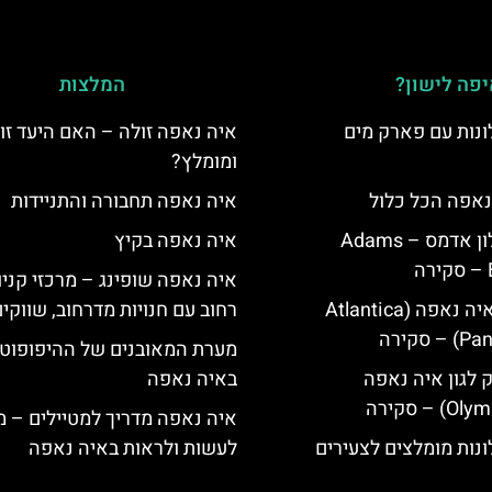
פה לישון?
המלצות
נות עם פארק מים
איה נאפה זולה – האם היעד זו
ומומלץ?
נאפה הכל כלול
איה נאפה תחבורה והתניידות
איה נאפה מלון אדמס – Adams
איה נאפה בקיץ
איה נאפה שופינג – מרכזי קניו
מלון פאנטה איה נאפה (Atlantica
רחוב עם חנויות מדרחוב, שווקי
סקירה
מערת המאובנים של ההיפופוט
ק לגון איה נאפה
באיה נאפה
איה נאפה מדריך למטיילים – מ
נות מומלצים לצעירים
לעשות ולראות באיה נאפה