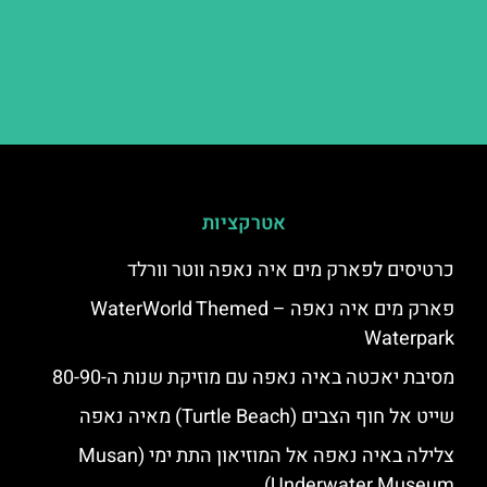
אטרקציות
כרטיסים לפארק מים איה נאפה ווטר וורלד
פארק מים איה נאפה – ‪‪WaterWorld Themed
Waterpark‬‬
מסיבת יאכטה באיה נאפה עם מוזיקת שנות ה-80-90
שייט אל חוף הצבים (Turtle Beach) מאיה נאפה
צלילה באיה נאפה אל המוזיאון התת ימי (Musan
Underwater Museum)