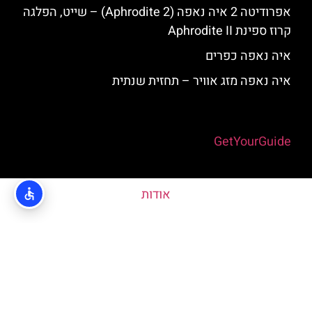
אפרודיטה 2 איה נאפה (Aphrodite 2) – שייט, הפלגה
קרוז ספינת Aphrodite II
איה נאפה כפרים
איה נאפה מזג אוויר – תחזית שנתית
Powered by
GetYourGuide
אודות
האתר הינו אתר המלצות מטיילים © כל הזכויות שמורות לסוכנות
TRAVELERS.CO.IL
מדיניות פרטיות