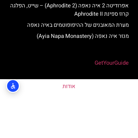
אפרודיטה 2 איה נאפה (Aphrodite 2) – שייט, הפלגה
קרוז ספינת Aphrodite II
מערת המאובנים של ההיפופוטמים באיה נאפה
מנזר איה נאפה (Ayia Napa Monastery)
Powered by
GetYourGuide
אודות
האתר הינו אתר המלצות מטיילים © כל הזכויות שמורות לסוכנות
TRAVELERS.CO.IL
מדיניות פרטיות