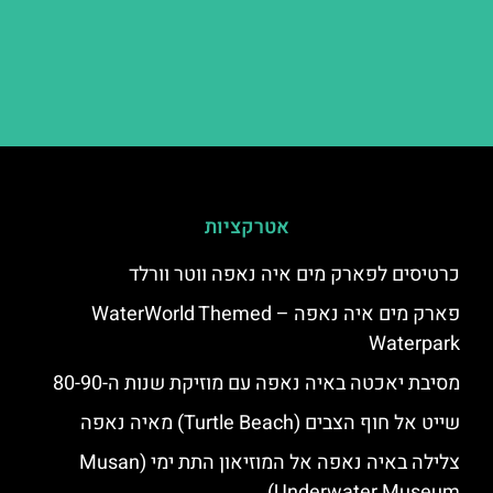
אטרקציות
כרטיסים לפארק מים איה נאפה ווטר וורלד
פארק מים איה נאפה – ‪‪WaterWorld Themed
Waterpark‬‬
מסיבת יאכטה באיה נאפה עם מוזיקת שנות ה-80-90
שייט אל חוף הצבים (Turtle Beach) מאיה נאפה
צלילה באיה נאפה אל המוזיאון התת ימי (Musan
Underwater Museum)