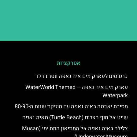
אטרקציות
כרטיסים לפארק מים איה נאפה ווטר וורלד
פארק מים איה נאפה – ‪‪WaterWorld Themed
Waterpark‬‬
מסיבת יאכטה באיה נאפה עם מוזיקת שנות ה-80-90
שייט אל חוף הצבים (Turtle Beach) מאיה נאפה
צלילה באיה נאפה אל המוזיאון התת ימי (Musan
Underwater Museum)