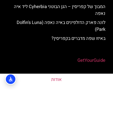
המבוך של קפריסין – הגן הבוטני Cyherbia‬‬ ליד איה
נאפה
לונה פארק הדולפינים באיה נאפה (Dolfin's Luna
Park)
באיזו שפה מדברים בקפריסין?
Powered by
GetYourGuide
אודות
האתר הינו אתר המלצות מטיילים © כל הזכויות שמורות לסוכנות
TRAVELERS.CO.IL