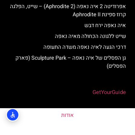
אפרודיטה 2 איה נאפה (Aphrodite 2) – שייט, הפלגה
קרוז ספינת Aphrodite II
איה נאפה ירח דבש
שייט ללגונה הכחולה מאיה נאפה
דרכי הגעה לאיה נאפה משדה התעופה
גן הפסלים של איה נאפה – Sculpture Park (פארק
הפסלים)
Powered by
GetYourGuide
אודות
האתר הינו אתר המלצות מטיילים © כל הזכויות שמורות לסוכנות