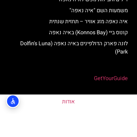
משמעות השם "איה נאפה"
איה נאפה מזג אוויר – תחזית שנתית
קונוס ביי (Konnos Bay) באיה נאפה
לונה פארק הדולפינים באיה נאפה (Dolfin's Luna
Park)
Powered by
GetYourGuide
אודות
האתר הינו אתר המלצות מטיילים © כל הזכויות שמורות לסוכנות
TRAVELERS.CO.IL