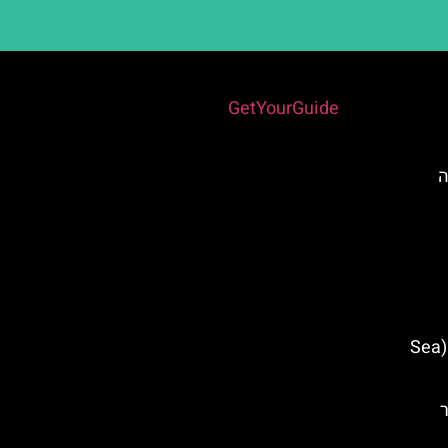
Powered by
GetYourGuide
ה
שייט למערות הים מאיה נאפה (Sea