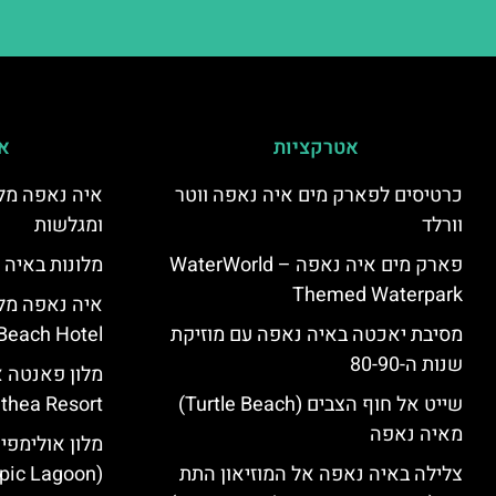
אטרקציות
אי
כרטיסים לפארק מים איה נאפה ווטר
איה נאפה מלו
וורלד
ומגלשות
פארק מים איה נאפה – ‪‪WaterWorld
מלונות באיה 
Themed Waterpark‬‬
מסיבת יאכטה באיה נאפה עם מוזיקת
Beach Hotel – סקירה
שנות ה-80-90
שייט אל חוף הצבים (Turtle Beach)
Panthea Resort) – 
מאיה נאפה
מלון אולימפי
צלילה באיה נאפה אל המוזיאון התת
(Olympic Lagoon) – סקירה