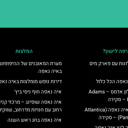
פה לישון?
המלצות
נות עם פארק מים
מערת המאובנים של ההיפופוט
באיה נאפה
נאפה הכל כלול
דירות נופש מומלצות באיה נאפ
איה נאפה מלון אדמס – Adams
איה נאפה חוף ניסי ביץ'
איה נאפה שופינג – מרכזי קניו
מלון פאנטה איה נאפה (Atlantica
רחוב עם חנויות מדרחוב, שווקי
סקירה
איה נאפה בחג ראש השנה
ק לגון איה נאפה