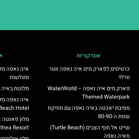
אטרקציות
אי
כרטיסים לפארק מים איה נאפה ווטר
איה נאפה מלו
וורלד
ומגלשות
פארק מים איה נאפה – ‪‪WaterWorld
מלונות באיה 
Themed Waterpark‬‬
מסיבת יאכטה באיה נאפה עם מוזיקת
Beach Hotel – סקירה
שנות ה-80-90
שייט אל חוף הצבים (Turtle Beach)
Panthea Resort) – 
מאיה נאפה
מלון אולימפי