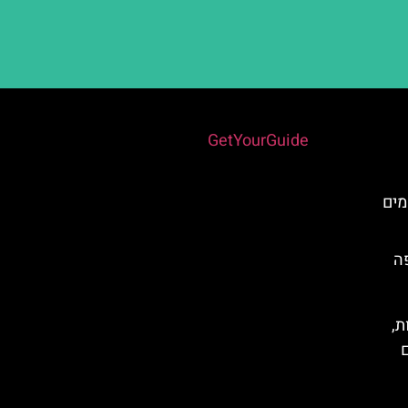
Powered by
GetYourGuide
מים
ה
ת,
ם