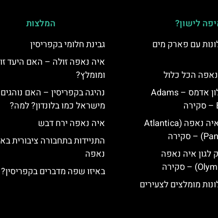
פה לישון?
המלצות
נות עם פארק מים
גבינת חלומי בקפריסין
איה נאפה זולה – האם היעד זו
נאפה הכל כלול
ומומלץ?
איה נאפה מלון אדמס – Adams
נהיגה בקפריסין – האם נוהגים 
מישראל כמו בלונדון? למה?
מלון פאנטה איה נאפה (Atlantica
איה נאפה ירח דבש
סקירה
התניידות בתחבורה ציבורית בא
ק לגון איה נאפה
נאפה
באיזו שפה מדברים בקפריסין?
נות מומלצים לצעירים