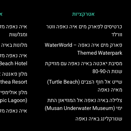
אטרקציות
אי
כרטיסים לפארק מים איה נאפה ווטר
איה נאפה מלו
וורלד
ומגלשות
פארק מים איה נאפה – ‪‪WaterWorld
מלונות באיה 
Themed Waterpark‬‬
מסיבת יאכטה באיה נאפה עם מוזיקת
Beach Hotel – סקירה
שנות ה-80-90
שייט אל חוף הצבים (Turtle Beach)
Panthea Resort) – 
מאיה נאפה
מלון אולימפי
צלילה באיה נאפה אל המוזיאון התת
(Olympic Lagoon) – סקירה
ימי (Musan Underwater Museum)
איה נאפה מלו
שנורקלינג באיה נאפה