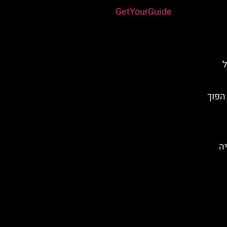
Powered by
GetYourGuide
ל
הפוך
יה