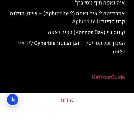
איה נאפה חוף ניסי ביץ'
אפרודיטה 2 איה נאפה (Aphrodite 2) – שייט, הפלגה
קרוז ספינת Aphrodite II
קונוס ביי (Konnos Bay) באיה נאפה
המבוך של קפריסין – הגן הבוטני Cyherbia‬‬ ליד איה
נאפה
Powered by
GetYourGuide
אודות
האתר הינו אתר המלצות מטיילים © כל הזכויות שמורות לסוכנות
TRAVELERS.CO.IL