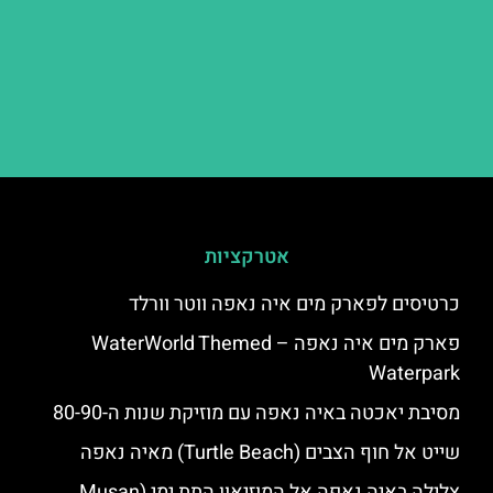
אטרקציות
כרטיסים לפארק מים איה נאפה ווטר וורלד
פארק מים איה נאפה – ‪‪WaterWorld Themed
Waterpark‬‬
מסיבת יאכטה באיה נאפה עם מוזיקת שנות ה-80-90
שייט אל חוף הצבים (Turtle Beach) מאיה נאפה
צלילה באיה נאפה אל המוזיאון התת ימי (Musan