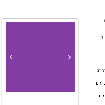
וף,
מיים
 יהנו
ים.