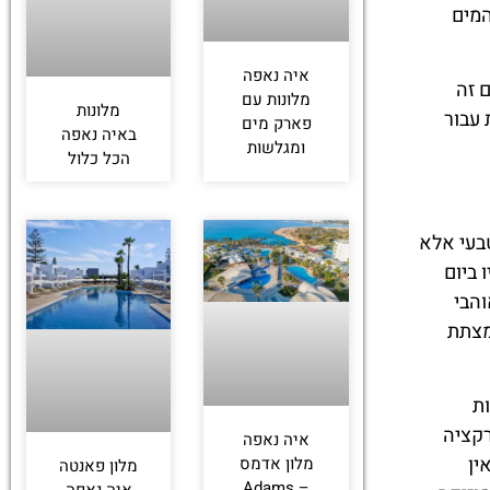
המים
איה נאפה
 זה
מלונות עם
מלונות
 עבור
פארק מים
באיה נאפה
ומגלשות
הכל כלול
טבעי אלא
שליו ביום
והבי
מצתת
ת
רקציה
איה נאפה
ין
מלון אדמס
מלון פאנטה
– Adams