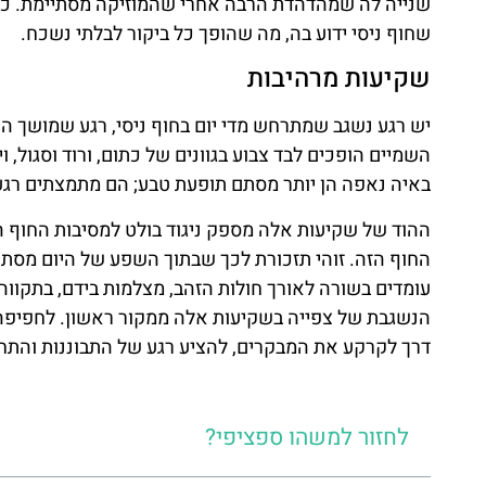
שנייה לה שמהדהדת הרבה אחרי שהמוזיקה מסתיימת. כאמו
שחוף ניסי ידוע בה, מה שהופך כל ביקור לבלתי נשכח.
שקיעות מרהיבות
יש רגע נשגב שמתרחש מדי יום בחוף ניסי, רגע שמושך
השמיים הופכים לבד צבוע בגוונים של כתום, ורוד וסגול, 
באיה נאפה הן יותר מסתם תופעת טבע; הם מתמצתים רגע
ההוד של שקיעות אלה מספק ניגוד בולט למסיבות החוף הת
החוף הזה. זוהי תזכורת לכך שבתוך השפע של היום מסתת
עומדים בשורה לאורך חולות הזהב, מצלמות בידם, בתקווה 
הנשגבת של צפייה בשקיעות אלה ממקור ראשון. לחפיפה 
דרך לקרקע את המבקרים, להציע רגע של התבוננות והת
לחזור למשהו ספציפי?