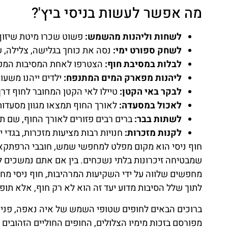
מה אפשר לעשות בניסי ביץ'?
לשחות וליהנות מהשמש:
פשוט שכרו מיטת שיזוף 
לשחק ספורט ימי:
נסה את כוחך בגלישה, צלילה, שנ
לבלות במסיבת חוף:
הצטרפו לאחת המסיבות המפורסמ
ליהנות מפארק המים המתנפח:
ילדים ייהנו משע
לבקר באי הקטן:
טיילו לאי הקטן המחובר לחוף דרך
לאכול במסעדה:
לאורך החוף תמצאו מגוון מסעדות
לשתות בבר:
ברים רבים פזורים לאורך החוף, שם תו
לקנות מזכרות:
חנויות רבות מציעות מזכרות, בגדי י
חוף ניסי הוא מקום מפלט למחפשי שמש, חובבי הרפתקאות ו
שמבטיחה זיכרונות בלתי נשכחים. בין אם אתם נמשכים 
מחפשים שלווה על ידי השקיעות המרהיבות, חוף ניסי מחזי
לתוך שלל הסיבות מדוע יעד זה הוא לא רק חוף, אלא ת