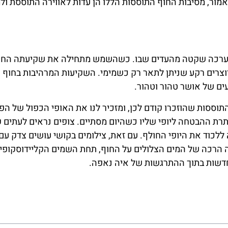
ר, מסיבות החוף התוססות הללו הן עדות לאווירה התוססת ולמ
 הערכה שקטה מהעדים שבו. כשהשמש מתחילה את שקיעתה החינ
ויוצרים רקע שניתן לתאר רק כשמימי. השקיעות המרהיבות בחוף נ
ים של אושר טהור וטהור.
וססות שהוזכרו קודם לכן, ומזכיר לנו את האופי הכפול של הפי
רת ההבטחה ליופי שליו כשהיום מסתיים. צופים נראים לעתים ק
ללכוד את היופי החולף. עם זאת, צילומים בקושי עושים צדק עם 
הרכה של המים הצלולים על החוף, תחת השמים הקליידוסקופיי
חדשות בתוך ההתרגשות של איה נאפה.