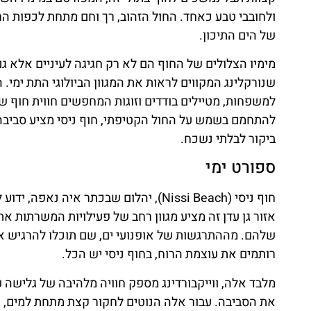
ולחובבי טבע כאחד. החול הזהוב, רך וחם מתחת לכפות הר
של הים התיכון.
מימיו הצלולים של החוף הם לא רק חגיגה לעיניים אלא גם
שנורקלינג המקווים לראות את המגוון הביולוגי התת ימי.
למשפחות, מטיילים בודדים וזוגות המחפשים חווית חוף 
להתחמם בשמש על החול הקטיפתי, חוף ניסי מציע סביבה
ביקור לבלתי נשכח.
ספורט ימי
חוף ניסי (Nissi Beach), יהלום שבכתר א
אזור גן עדן זה מציע מגוון רחב של פעילויות המשרתות
שלהם. מההתרגשות של אופנועי ים, שם תוכלו להרגיש את
רותמים את עוצמת הרוח, בחוף ניסי יש הכל.
מלבד אלה, ווייקבורדינג מספק חוויה מלהיבה של גלישה ע
את הסביבה. עבור אלה הנוטים לחקור קצת מתחת למים, שנ