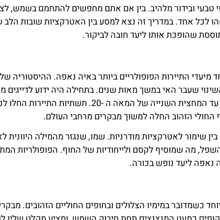
ל יופי טבעי ובידור מלהיב. בין אם אתם מחפשים להתחמם בשמש, לצ
הו לכל אחד. במדריך זה נצא למסע בין האטרקציות שובות הלב 
וססת שהופכת אותו ליעד חובה לביקור.
 מיעדי התיירות הפופולריים ביותר באיה נאפה. ההיסטוריה של ח
שינוי שעבר האי במשך מאות שנים. בתחילה היה ידוע לדייגים מק
ולכמה נשמות הרפתקניות, יופיו נותר כמעט בלתי מורגש, עד המחצית השנייה של המאה ה -20. תשתיות התייר
 החולי הזהוב החלה למשוך מבקרים מרחבי העולם.
 בין שימור לאטרקציות מודרניות. שמו, שנגזר מהמילה היוונית לא
עות השפל, מה שמוסיף לקסם ולייחודיות של החוף. הפופולריות המ
 נאפה ליעד נופש בכורה.
ד כשמדובר במימיו הצלולים ובחופים החוליים הזהובים. מבקרי
קופים כמעט המנצנצים תחת חיבוק השמש, ומציע מקלט שליו לש