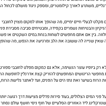
גליים, משתרע לאורך קילומטרים, ומספק ניגוד מושלם לכחול ה
 מקלט לבעלי חיים ימיים, מה שהופך אותו למקום מצוין לחובבי
 הניקיון והבטיחות נשמרים בקפידה, ומבטיחים סביבה מסבירת פני
שלווה. בין אם אתם מחפשים לשחות בנחת במים השקטים או פשו
 שאין שנייה לה ששובה את הלב ומרגיעה את הנפש, מה שהופך
יה נאפה, ידוע לא רק ביופיו עוצר הנשימה, אלא גם כמקום מפלט לחובבי ספור
 את מחפשי הריגושים המחפשים להזריק קצת אדרנלין לחופשת הח
 הרוח בשיער ואת נתז הים על הפנים, ועד לאתגר גלישת הרוח, 
ל פני המים הצלולים, בעוד סירות פדלים מציעות דרך רגועה יותר
ורקלינג ליד האזורים הסלעיים של חוף ניסי חושף עולם נסתר 