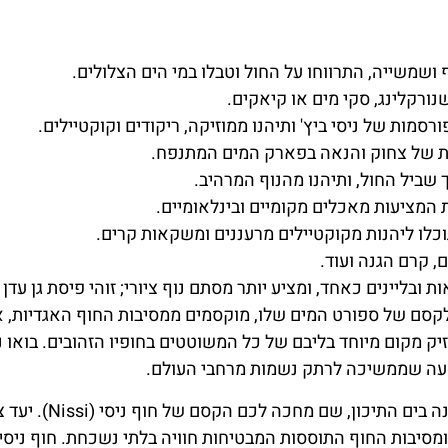
ושמשייה, התרווחו על החול וטבלו במי הים הצלולים.
ורקלינג, סקי מים או קיאקים.
ות של ניסי ביץ' ותיהנו ממוזיקה, ריקודים וקוקטיילים.
ות של צחוק והנאה בפארק המים המתנפח.
 שביל החול, ותיהנו מהנוף המרהיב.
 המציעות מאכלים מקומיים ובינלאומיים.
כלו ליהנות מקוקטיילים מרעננים ומשקאות קרים.
ם, קרם הגנה ועוד.
בליינים כאחד, ומציע יותר מסתם נוף ציורי; זוהי פיסת גן עדן
לקסם של ספורט המים שלו, מוקסמים ממסיבות החוף האגדיות, א
ק מקום מיוחד בליבם של כל המשוטטים בחופיו הזהובים. בואו נ
ופעה שממשיכה לרתק נשמות מרחבי העולם.
ברוכים הבאים לחופים שטופי השמש של איה נאפה, פנינה בים הת