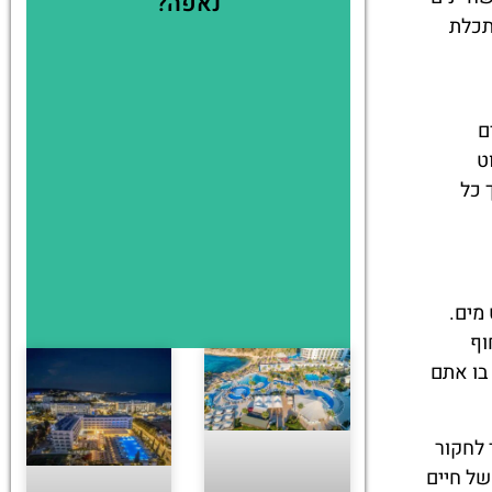
נאפה?
תכלת
ם
ט
 כל
ט מים.
וף
בו אתם
 לחקור
של חיים