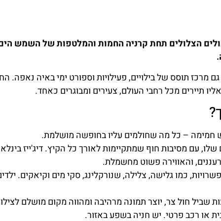
כולים הצלולים תחת קרניה החמות והמלטפות של השמש הים
.
ם יפהפה, אלא גם מרכז תוסס של בילויים, פעילויות וספורט ימי באיה נאפה. הח
ליו תיירים מכל רחבי העולם, צעירים ומבוגרים כאחד.
?
מש חמימה – כל מה שחולמים עליו בחופשה מושלמת.
 שלו, עם מסיבות חוף שמתקיימות לאורך כל הקיץ. דיג'ייז בינלאו
מרעננים, והאווירה פשוט מחשמלת.
פשרויות, כמו גלישה, צלילה, שנורקלינג, סקי מים וקיאקים. ילדים
 שביל חול צר, יוצר תמונה מרהיבה ומהווה מקום מושלם לצילומ
נית או רכב פרטי. יש חניה בשפע באזור.