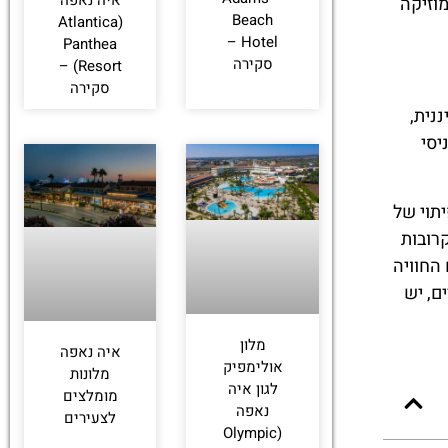
איה נאפה
וזיקה
Beach
(Atlantica
Hotel –
Panthea
סקירה
Resort) –
סקירה
נית,
יסי
תוי של
רובות
החוויה
ם, יש
מלון
איה נאפה
אולימפיק
מלונות
לגון איה
מומלצים
נאפה
לצעירים
(Olympic