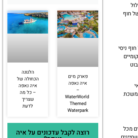
לול
של חוף
וף ניסי
ומיים
ות החלו לנבוט
הלגונה
פארק מים
הכחולה של
איה נאפה
י
איה נאפה
–
– כל מה
תמשכת
‪‪WaterWorld
שצריך
Themed
לדעת
Waterpark‬‬
ם מכל
רוצה לקבל עדכונים על איה
חיינים