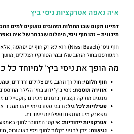
איה נאפה אטרקציות ניסי ביץ
דמיינו מקום שבו החולות הזהובים נושקים למים הת
תיכונית – זהו חוף ניסי, היהלום שבכתר של איה נאפה
חוף ניסי (Nissi Beach) הוא לא רק חוף י
המפורסם בחול הזהוב שלו ובמי הטורקיז הצלולים, מושך א
מה הופך את ניסי ביץ' למיוחד כל כך
חוף חלומי:
חול רך וזהוב, מים צלולים ורדודים, ש
אווירה תוססת:
ניסי ביץ' ידוע בחיי הלילה התוססים
מנגנים מוזיקה קצבית, ברמנים מכינים קוקטיילים 
פעילויות לכל גיל:
חובבי ספורט ימי ייהנו ממגוון א
מפארק מים מתנפח ופעילויות ייעודיות.
אטרקציות ייחודיות:
אי קטן המחובר לחוף באמצעות
נגישות:
ניתן להגיע בקלות לחוף ניסי באוטובוס, מו