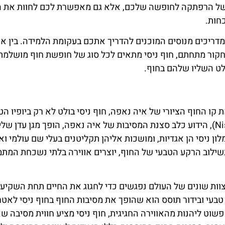
ט של הרפתקה לחופשה שלכם, אלא גם מאפשרת לכם לחוות את 
כחות.
 מדריכים מנוסים המוכנים להדריך אתכם בעקומת הלמידה. בין אם
לחקור מתחתם, חוף ניסי מתאים לכל סוג של חופשת חוף מושלמת
ט השליו שלהם בחוף.
 קו החוף הציורי של איה נאפה, חוף ניסי בולט לא רק ביופיו ה
גם במסיבות החוף המחשמלות שלו. חוף ניסי (Nissi Beach), הידוע כלב סצנת המסיבות של איה נאפה, הופך מגן עדן 
 ניסי הן אגדיות, ומושכות אליהן תקליטנים בעלי שם עולמי וא
שילוב הרקע הטבעי של החוף, יוצרים אווירה בלתי נשכחת המת
וות שונים של העולם נפגשים כדי לחגוג את החיים תחת השקיעו
 טבעי ובידור תוסס הוא שהופך את מסיבות החוף בחוף ניסי לאט
וט ליהנות מהאווירה החגיגית, חוף ניסי מציע חווית מסיבה שא