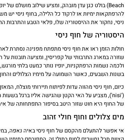
Beach) בולט כגן עדן מובהק, ומציע שילוב מושלם ש
להרפתקאות ימיות או לרקוד כל הלילה, בחוף ניסי יש מש
ניסי, נחקור את ההיסטוריה שלו, פלאי הטבע והתרבות הת
היסטוריה של חוף ניסי
חולות הזמן ראו את חוף ניסי מתפתח מפנינה נסתרת לאחד
שזורה במארג התרבותי של קפריסין, ומציעה תובנות על ה
בשנות השבעים, כאשר השמועה על מימיו הצלולים והחוף
כיום, חוף ניסי מהווה עדות לפיתוח תיירותי מוצלח, המאזן
('nisi'), מצביע על האי הקטן שהגישה אליו ברגל בש
של החוף היא חוט שזור היטב בסיפור התפתחותה של איה
מים צלולים וחוף חולי זהוב
אי אפשר להתעלם מהקסם של חוף ניסי באיה נאפה, במיוח
קצוות תבל נמשכים לחוף בתולי זה, המפורסם במימיו הש