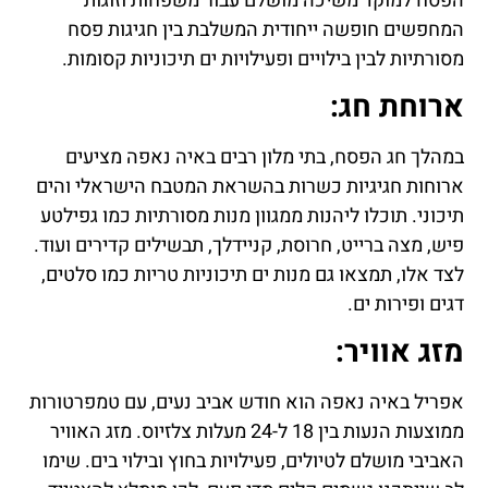
הפסח למוקד משיכה מושלם עבור משפחות וזוגות
המחפשים חופשה ייחודית המשלבת בין חגיגות פסח
מסורתיות לבין בילויים ופעילויות ים תיכוניות קסומות.
ארוחת חג:
במהלך חג הפסח, בתי מלון רבים באיה נאפה מציעים
ארוחות חגיגיות כשרות בהשראת המטבח הישראלי והים
תיכוני. תוכלו ליהנות ממגוון מנות מסורתיות כמו גפילטע
פיש, מצה ברייט, חרוסת, קניידלך, תבשילים קדירים ועוד.
לצד אלו, תמצאו גם מנות ים תיכוניות טריות כמו סלטים,
דגים ופירות ים.
מזג אוויר:
אפריל באיה נאפה הוא חודש אביב נעים, עם טמפרטורות
ממוצעות הנעות בין 18 ל-24 מעלות צלזיוס. מזג האוויר
האביבי מושלם לטיולים, פעילויות בחוץ ובילוי בים. שימו