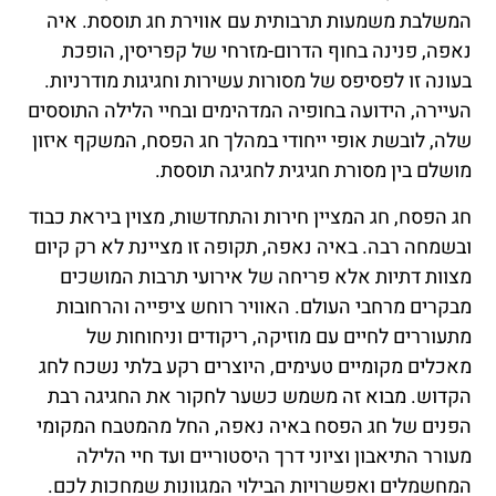
המשלבת משמעות תרבותית עם אווירת חג תוססת. איה
נאפה, פנינה בחוף הדרום-מזרחי של קפריסין, הופכת
בעונה זו לפסיפס של מסורות עשירות וחגיגות מודרניות.
העיירה, הידועה בחופיה המדהימים ובחיי הלילה התוססים
שלה, לובשת אופי ייחודי במהלך חג הפסח, המשקף איזון
מושלם בין מסורת חגיגית לחגיגה תוססת.
חג הפסח, חג המציין חירות והתחדשות, מצוין ביראת כבוד
ובשמחה רבה. באיה נאפה, תקופה זו מציינת לא רק קיום
מצוות דתיות אלא פריחה של אירועי תרבות המושכים
מבקרים מרחבי העולם. האוויר רוחש ציפייה והרחובות
מתעוררים לחיים עם מוזיקה, ריקודים וניחוחות של
מאכלים מקומיים טעימים, היוצרים רקע בלתי נשכח לחג
הקדוש. מבוא זה משמש כשער לחקור את החגיגה רבת
הפנים של חג הפסח באיה נאפה, החל מהמטבח המקומי
מעורר התיאבון וציוני דרך היסטוריים ועד חיי הלילה
המחשמלים ואפשרויות הבילוי המגוונות שמחכות לכם.