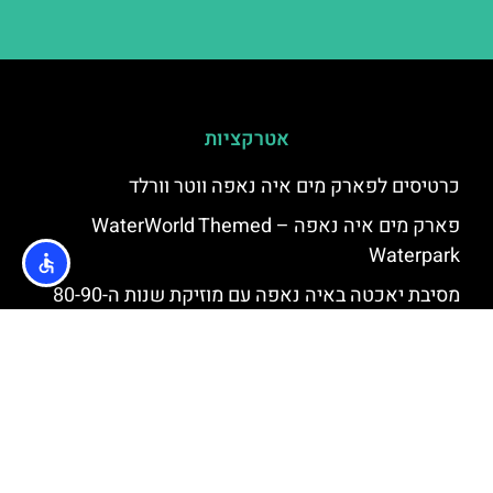
אטרקציות
כרטיסים לפארק מים איה נאפה ווטר וורלד
פארק מים איה נאפה – ‪‪WaterWorld Themed
Waterpark‬‬
מסיבת יאכטה באיה נאפה עם מוזיקת שנות ה-80-90
שייט אל חוף הצבים (Turtle Beach) מאיה נאפה
שנורקלינג באיה נאפה
שייט ללגונה הכחולה מאיה נאפה