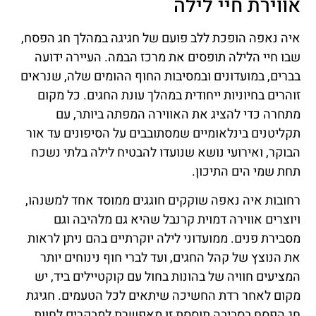
אווירת חיי לילה
איה נאפה הופכת ללב פועם של חגיגה במהלך חג הפסח,
שבו חיי הלילה תופסים את מרכז הבמה. העיירה ידועה
בברים, במועדונים ובמסיבות החוף ההומים שלה, שנראים
זוהרים בחיוניות ייחודית במהלך עונת החגים. כל מקום
מתחרה כדי להציג את האווירה המפתה ביותר, עם
תקליטנים בינלאומיים שמסתובבים על הסיפונים עד אור
הבוקר, ואירועי נושא שנועדו להבטיח לילה בלתי נשכח
תחת שמי הים התיכון.
רחובות איה נאפה שוקקים חוגגים ממוסד אחד למשנהו,
ויוצרים אווירה דמוית קרנבל שהיא גם מלהיבה וגם
מסבירת פנים. ממועדוני לילה יוקרתיים בהם ניתן לראות
את הנוצץ של קהל החגים, ועד לברי חוף נינוחים יותר
המציעים חוויה של בהונות בחול עם קוקטיילים ביד, יש
מקום לאחר רדת החשיכה שיתאים לכל הטעמים. חגיגת
חג הפסח בסביבה תוססת זו מאפשרת למבקרים לחוות