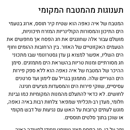
תענוגות מהמטבח המקומי
המטבח של איה נאפה הוא שטיח קיר תוסס, ארוג בטעמי
הים התיכון והמסורות הקולינריות המזרח תיכוניות,
מושלם עבור אלה שחוגגים את חג הפסח אך מחפשים את
הטעמים האקזוטיים של האזור. בין הרחובות ההומים וחוף
הים השליו, אפשר למצוא גן עדן גסטרונומי שבו מתכוני
חג מסורתיים ומנות טריות בהשראת הים מתמזגים. סימן
ההיכר של המטבח של איה נאפה הוא ללא ספק פירות
הים הטריים שלה. מתמנון בגריל עם לימון ועד סרטנים
עסיסיים, שווקי פירות הים והמסעדות מציעים חגיגה
לחושים. לא כדאי להתעלם מהמנות המקומיות כמו גבינת
חלומי, מעדן רב-תכליתי שמפאר צלחות רבות באיה נאפה,
מוגש לעתים קרובות על האש עם נגיעות של דבש מקומי
או שוכן בתוך סלטים תוססים.
יתר על כן, חג הפסח מציג טוויסט ייחודי לסעודה באיה