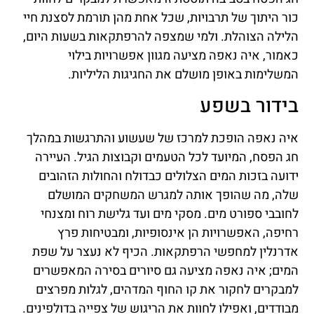
כור היתוך של תרבויות, שכל אחת מהן תורמת לסצנת חיי
הלילה הצוהלת. ולמי שמצפה להרפתקאות בשעות היום,
כאמור, איה נאפה מציעה מגוון אפשרויות בילוי
המשלימות באופן מושלם את החגיגות הליליות.
בידור בשפע
איה נאפה הופכת למרכז של שעשוע והתרגשות במהלך
חג הפסח, המיועד לכל הטעמים וקבוצות הגיל. העיירה
ידועה בזכות המים הצלולים כבדולח והחולות הזהובים
שלה, מה שהופך אותה למגרש המשחקים המושלם
לחובבי ספורט מים. מסקי מים ועד גלישת רוח ומצנחי
רחיפה, האפשרויות הן אינסופיות, ומבטיחות פרץ
אדרנלין למחפשי הרפתקאות. הכיף לא נעצר על שפת
המים; איה נאפה מציעה גם סיורים בסירה המאפשרים
למבקרים לחקור את קו החוף המדהים, לגלות מפרצים
מבודדים, ואפילו לחוות את הריגוש של צפייה בדולפינים.