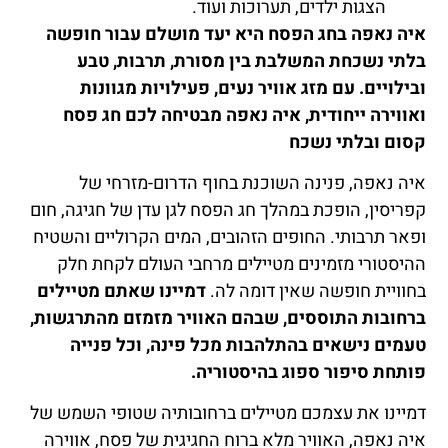
הצגות ילדים, תערוכות ועוד.
איה נאפה בחג הפסח היא יעד מושלם עבור חופשה
בלתי נשכחת המשלבת בין מסורת, תרבות, טבע
ובילויים. עם מזג אוויר נעים, פעילויות מגוונות
ואווירה ייחודית, איה נאפה מבטיחה לכם חג פסח
קסום ובלתי נשכח
איה נאפה, פנינה השוכנת בחוף הדרום-מזרחי של
קפריסין, הופכת במהלך חג הפסח לגן עדן של חגיגה, חום
ופאר תרבותי. החופים הזהובים, המים הקרוליים והשטיח
ההיסטורי מזמינים מטיילים מרחבי העולם לקחת חלק
בחוויית חופשה שאין דומה לה.
דמיינו שאתם מטיילים
ברחובות התוססים, שבהם האוויר מזמזם מהתרגשות,
טעמים נישאים בהתלהבות מכל פינה, וכל פנייה
פותחת סיפור ספוג בהיסטוריה.
דמיינו את עצמכם מטיילים ברחובותיה שטופי השמש של
איה נאפה, האוויר מלא ברוח החגיגית של פסח, אווירה